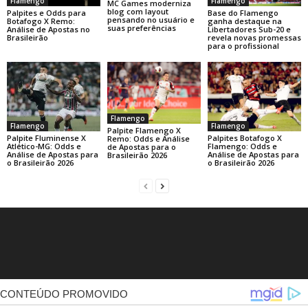
Flamengo
Flamengo
MC Games moderniza
blog com layout
Base do Flamengo
Palpites e Odds para
pensando no usuário e
ganha destaque na
Botafogo X Remo:
suas preferências
Libertadores Sub-20 e
Análise de Apostas no
revela novas promessas
Brasileirão
para o profissional
Flamengo
Flamengo
Flamengo
Palpite Flamengo X
Palpite Fluminense X
Palpites Botafogo X
Remo: Odds e Análise
Atlético-MG: Odds e
Flamengo: Odds e
de Apostas para o
Análise de Apostas para
Análise de Apostas para
Brasileirão 2026
o Brasileirão 2026
o Brasileirão 2026