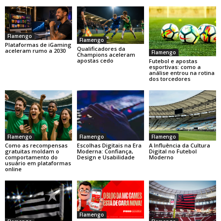
Flamengo
Flamengo
Plataformas de iGaming
Qualificadores da
aceleram rumo a 2030
Flamengo
Champions aceleram
apostas cedo
Futebol e apostas
esportivas: como a
análise entrou na rotina
dos torcedores
Flamengo
Flamengo
Flamengo
Como as recompensas
Escolhas Digitais na Era
A Influência da Cultura
gratuitas moldam o
Moderna: Confiança,
Digital no Futebol
comportamento do
Design e Usabilidade
Moderno
usuário em plataformas
online
Flamengo