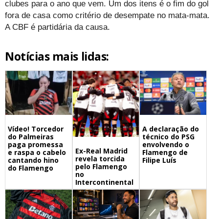
clubes para o ano que vem. Um dos itens é o fim do gol
fora de casa como critério de desempate no mata-mata.
A CBF é partidária da causa.
Notícias mais lidas:
A declaração do
Vídeo! Torcedor
técnico do PSG
do Palmeiras
envolvendo o
paga promessa
Ex-Real Madrid
Flamengo de
e raspa o cabelo
revela torcida
Filipe Luís
cantando hino
pelo Flamengo
do Flamengo
no
Intercontinental