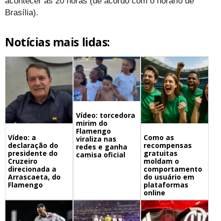
acontecer às 20 horas (de acordo com o horário de
Brasília).
Notícias mais lidas:
Vídeo: torcedora
mirim do
Flamengo
Vídeo: a
Como as
viraliza nas
declaração do
recompensas
redes e ganha
presidente do
gratuitas
camisa oficial
Cruzeiro
moldam o
direcionada a
comportamento
Arrascaeta, do
do usuário em
Flamengo
plataformas
online