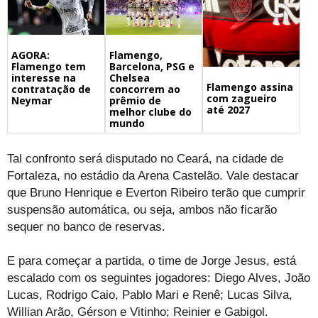
Flamengo,
AGORA:
Barcelona, PSG e
Flamengo tem
Chelsea
interesse na
Flamengo assina
concorrem ao
contratação de
com zagueiro
prêmio de
Neymar
até 2027
melhor clube do
mundo
Tal confronto será disputado no Ceará, na cidade de
Fortaleza, no estádio da Arena Castelão. Vale destacar
que Bruno Henrique e Everton Ribeiro terão que cumprir
suspensão automática, ou seja, ambos não ficarão
sequer no banco de reservas.
E para começar a partida, o time de Jorge Jesus, está
escalado com os seguintes jogadores: Diego Alves, João
Lucas, Rodrigo Caio, Pablo Mari e Renê; Lucas Silva,
Willian Arão, Gérson e Vitinho; Reinier e Gabigol.