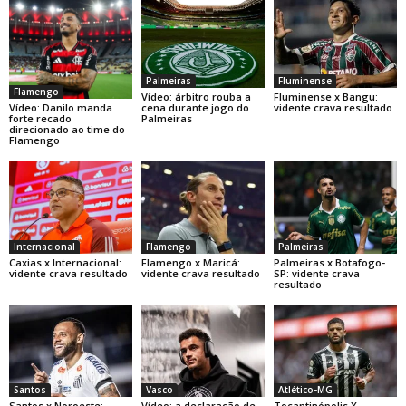
Palmeiras
Fluminense
Flamengo
Vídeo: árbitro rouba a
Fluminense x Bangu:
Vídeo: Danilo manda
cena durante jogo do
vidente crava resultado
forte recado
Palmeiras
direcionado ao time do
Flamengo
Internacional
Flamengo
Palmeiras
Caxias x Internacional:
Flamengo x Maricá:
Palmeiras x Botafogo-
vidente crava resultado
vidente crava resultado
SP: vidente crava
resultado
Santos
Vasco
Atlético-MG
Santos x Noroeste:
Vídeo: a declaração de
Tocantinópolis X