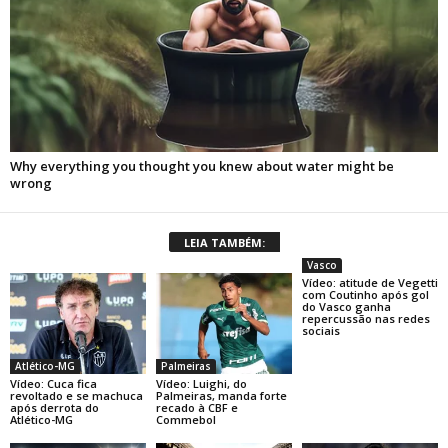
LEIA TAMBÉM:
Vasco
Vídeo: atitude de Vegetti
com Coutinho após gol
do Vasco ganha
repercussão nas redes
sociais
Atlético-MG
Palmeiras
Vídeo: Cuca fica
Vídeo: Luighi, do
revoltado e se machuca
Palmeiras, manda forte
após derrota do
recado à CBF e
Atlético-MG
Commebol