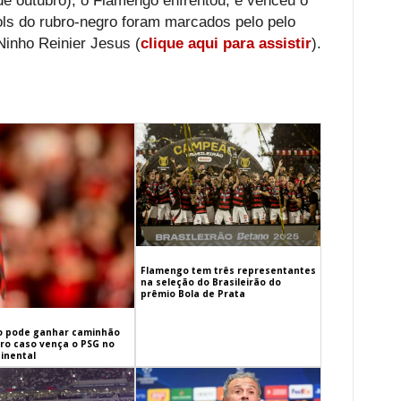
 de outubro), o Flamengo enfrentou, e venceu o
ols do rubro-negro foram marcados pelo pelo
Ninho Reinier Jesus (
clique aqui para assistir
).
Flamengo tem três representantes
na seleção do Brasileirão do
prêmio Bola de Prata
 pode ganhar caminhão
iro caso vença o PSG no
inental