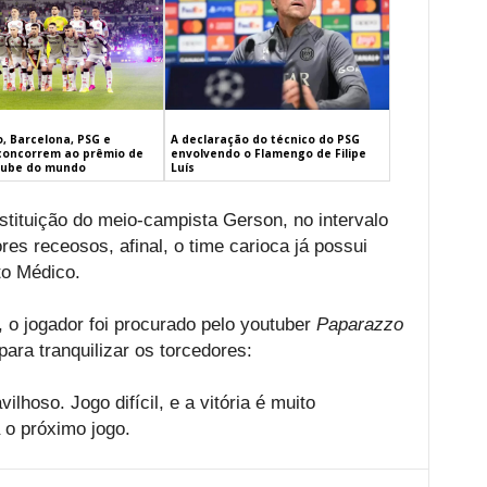
, Barcelona, PSG e
A declaração do técnico do PSG
concorrem ao prêmio de
envolvendo o Flamengo de Filipe
lube do mundo
Luís
stituição do meio-campista Gerson, no intervalo
res receosos, afinal, o time carioca já possui
to Médico.
 o jogador foi procurado pelo youtuber
Paparazzo
ra tranquilizar os torcedores:
lhoso. Jogo difícil, e a vitória é muito
 o próximo jogo.