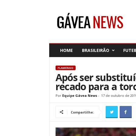
G
á
v
e
a
N
e
HOME
BRASILEIRÃO
FUTE
w
s
FLAMENGO
Após ser substit
recado para a tor
Por
Equipe Gávea News
-
17 de outubro de 201
Compartilhe: