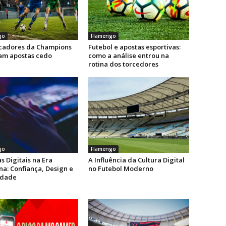
go
Flamengo
icadores da Champions
Futebol e apostas esportivas:
am apostas cedo
como a análise entrou na
rotina dos torcedores
go
Flamengo
s Digitais na Era
A Influência da Cultura Digital
a: Confiança, Design e
no Futebol Moderno
idade