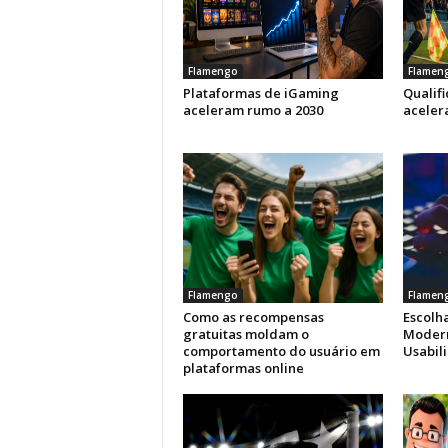
Flamengo
Flamen
Plataformas de iGaming
Qualif
aceleram rumo a 2030
aceler
Flamengo
Flamen
Como as recompensas
Escolha
gratuitas moldam o
Modern
comportamento do usuário em
Usabil
plataformas online