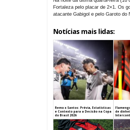
Na noite da última quarta-feira (16
Fortaleza pelo placar de 2×1. Os g
atacante Gabigol e pelo Garoto do 
Notícias mais lidas:
Remo x Santos: Prévia, Estatísticas
Flamengo
e Contexto para a Decisão na Copa
de dinhe
do Brasil 2026
Intercont