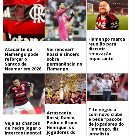
Flamengo marca
reunião para
discutir
Atacante do
Vai renovar?
renovação
Flamengo pode
Rossi é sincero
importante
reforçar o
sobre
Santos de
permanência no
Neymar em 2026
Flamengo
Tite negocia
Arrascaeta,
com novo clube
Rossi, Danilo,
e pede “pacote”
Pedro e Bruno
Veja as chances
de jogadores do
Henrique: os
de Pedro jogar o
Flamengo, diz
jogadores do
Intercontinental
jornalista