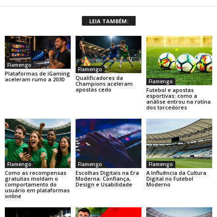
LEIA TAMBÉM:
Flamengo
Flamengo
Plataformas de iGaming
Qualificadores da
aceleram rumo a 2030
Flamengo
Champions aceleram
apostas cedo
Futebol e apostas
esportivas: como a
análise entrou na rotina
dos torcedores
Flamengo
Flamengo
Flamengo
Como as recompensas
Escolhas Digitais na Era
A Influência da Cultura
gratuitas moldam o
Moderna: Confiança,
Digital no Futebol
comportamento do
Design e Usabilidade
Moderno
usuário em plataformas
online