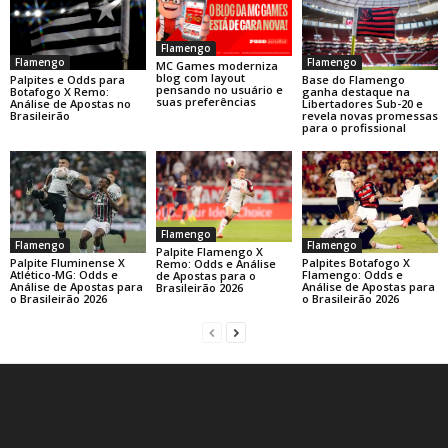
Flamengo
Flamengo
Flamengo
MC Games moderniza
blog com layout
Base do Flamengo
Palpites e Odds para
pensando no usuário e
ganha destaque na
Botafogo X Remo:
suas preferências
Libertadores Sub-20 e
Análise de Apostas no
revela novas promessas
Brasileirão
para o profissional
Flamengo
Flamengo
Flamengo
Palpite Flamengo X
Palpite Fluminense X
Palpites Botafogo X
Remo: Odds e Análise
Atlético-MG: Odds e
Flamengo: Odds e
de Apostas para o
Análise de Apostas para
Análise de Apostas para
Brasileirão 2026
o Brasileirão 2026
o Brasileirão 2026