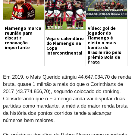
Flamengo marca
Vídeo: gol de
reunião para
jogador do
discutir
Flamengo é
Veja o calendário
renovação
eleito o mais
do Flamengo na
importante
bonito do
Copa
Brasileirão pelo
Intercontinental
prêmio Bola de
Prata
Em 2019, o Mais Querido atingiu 44.647.034,70 de renda
bruta, quase 1 milhão a mais do que o Corinthians de
2017 (43.774.866,70), segundo colocado do ranking.
Considerando que o Flamengo ainda vai disputar duas
partidas como mandante, a média de maior renda bruta
da história dos pontos corridos tende a alcançar
números bem maiores.
Os próximos desafios do Rubro-Negro como mandante