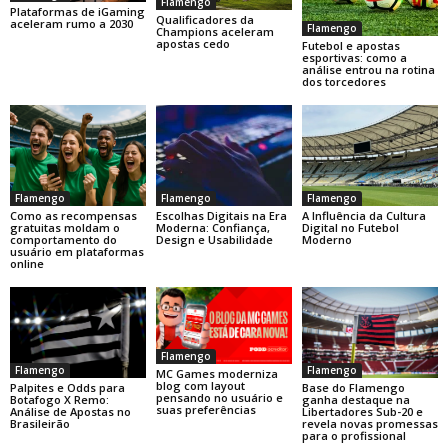
Flamengo
Plataformas de iGaming
Qualificadores da
aceleram rumo a 2030
Flamengo
Champions aceleram
apostas cedo
Futebol e apostas
esportivas: como a
análise entrou na rotina
dos torcedores
Flamengo
Flamengo
Flamengo
Como as recompensas
Escolhas Digitais na Era
A Influência da Cultura
gratuitas moldam o
Moderna: Confiança,
Digital no Futebol
comportamento do
Design e Usabilidade
Moderno
usuário em plataformas
online
Flamengo
Flamengo
Flamengo
MC Games moderniza
blog com layout
Base do Flamengo
Palpites e Odds para
pensando no usuário e
ganha destaque na
Botafogo X Remo:
suas preferências
Libertadores Sub-20 e
Análise de Apostas no
revela novas promessas
Brasileirão
para o profissional