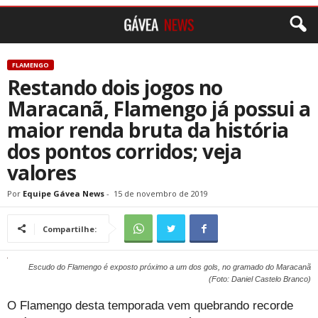
FLAMENGO
Restando dois jogos no
Maracanã, Flamengo já possui a
maior renda bruta da história
dos pontos corridos; veja
valores
Por
Equipe Gávea News
-
15 de novembro de 2019
Compartilhe:
Escudo do Flamengo é exposto próximo a um dos gols, no gramado do Maracanã
(Foto: Daniel Castelo Branco)
O Flamengo desta temporada vem quebrando recorde