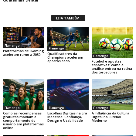
LEIA TAMBÉM:
Flamengo
Flamengo
Plataformas de iGaming
Qualificadores da
aceleram rumo a 2030
Flamengo
Champions aceleram
apostas cedo
Futebol e apostas
esportivas: como a
análise entrou na rotina
dos torcedores
Flamengo
Flamengo
Flamengo
Como as recompensas
Escolhas Digitais na Era
A Influência da Cultura
gratuitas moldam o
Moderna: Confiança,
Digital no Futebol
comportamento do
Design e Usabilidade
Moderno
usuário em plataformas
online