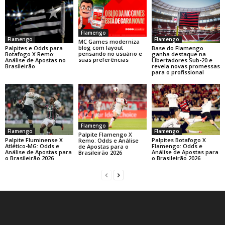
Flamengo
Flamengo
Flamengo
MC Games moderniza
blog com layout
Base do Flamengo
Palpites e Odds para
pensando no usuário e
ganha destaque na
Botafogo X Remo:
suas preferências
Libertadores Sub-20 e
Análise de Apostas no
revela novas promessas
Brasileirão
para o profissional
Flamengo
Flamengo
Flamengo
Palpite Flamengo X
Palpite Fluminense X
Palpites Botafogo X
Remo: Odds e Análise
Atlético-MG: Odds e
Flamengo: Odds e
de Apostas para o
Análise de Apostas para
Análise de Apostas para
Brasileirão 2026
o Brasileirão 2026
o Brasileirão 2026