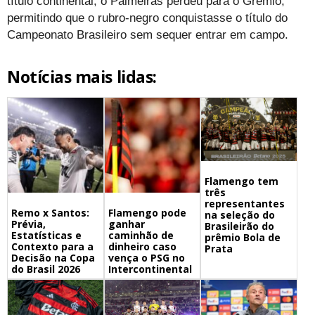
título continental, o Palmeiras perdeu para o Grêmio,
permitindo que o rubro-negro conquistasse o título do
Campeonato Brasileiro sem sequer entrar em campo.
Notícias mais lidas:
Flamengo tem
três
representantes
Remo x Santos:
Flamengo pode
na seleção do
Prévia,
ganhar
Brasileirão do
Estatísticas e
caminhão de
prêmio Bola de
Contexto para a
dinheiro caso
Prata
Decisão na Copa
vença o PSG no
do Brasil 2026
Intercontinental