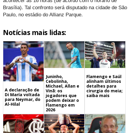
acontecer às 16 horas (de acordo com o horário de
Brasília). Tal confronto será disputado na cidade de São
Paulo, no estádio do Allianz Parque.
Notícias mais lidas:
Juninho,
Flamengo e Saúl
Cebolinha,
alinham últimos
Michael, Allan e
detalhes para
A declaração de
Vinã: os
cirurgia do meia;
Di María voltada
jogadores que
saiba mais
para Neymar, do
podem deixar o
Al-Hilal
Flamengo em
2026