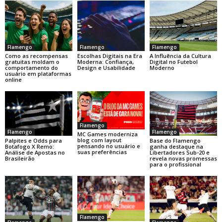
Flamengo
Flamengo
Flamengo
Como as recompensas
Escolhas Digitais na Era
A Influência da Cultura
gratuitas moldam o
Moderna: Confiança,
Digital no Futebol
comportamento do
Design e Usabilidade
Moderno
usuário em plataformas
online
Flamengo
Flamengo
Flamengo
MC Games moderniza
blog com layout
Base do Flamengo
Palpites e Odds para
pensando no usuário e
ganha destaque na
Botafogo X Remo:
suas preferências
Libertadores Sub-20 e
Análise de Apostas no
revela novas promessas
Brasileirão
para o profissional
Flamengo