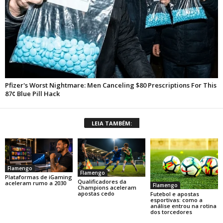
LEIA TAMBÉM:
Flamengo
Flamengo
Plataformas de iGaming
Qualificadores da
aceleram rumo a 2030
Flamengo
Champions aceleram
apostas cedo
Futebol e apostas
esportivas: como a
análise entrou na rotina
dos torcedores