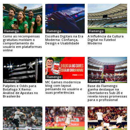
Flamengo
Flamengo
Flamengo
Como as recompensas
Escolhas Digitais na Era
A Influência da Cultura
gratuitas moldam o
Moderna: Confiança,
Digital no Futebol
comportamento do
Design e Usabilidade
Moderno
usuário em plataformas
online
Flamengo
Flamengo
Flamengo
MC Games moderniza
blog com layout
Base do Flamengo
Palpites e Odds para
pensando no usuário e
ganha destaque na
Botafogo X Remo:
suas preferências
Libertadores Sub-20 e
Análise de Apostas no
revela novas promessas
Brasileirão
para o profissional