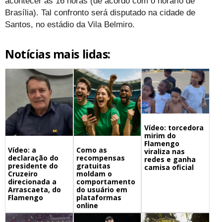
acontecer às 16 horas (de acordo com o horário de
Brasília). Tal confronto será disputado na cidade de
Santos, no estádio da Vila Belmiro.
Notícias mais lidas:
Vídeo: torcedora
mirim do
Flamengo
Vídeo: a
Como as
viraliza nas
declaração do
recompensas
redes e ganha
presidente do
gratuitas
camisa oficial
Cruzeiro
moldam o
direcionada a
comportamento
Arrascaeta, do
do usuário em
Flamengo
plataformas
online