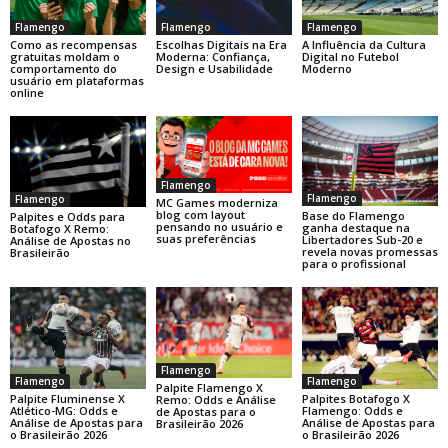
Flamengo
Flamengo
Flamengo
Como as recompensas
Escolhas Digitais na Era
A Influência da Cultura
gratuitas moldam o
Moderna: Confiança,
Digital no Futebol
comportamento do
Design e Usabilidade
Moderno
usuário em plataformas
online
Flamengo
Flamengo
Flamengo
MC Games moderniza
blog com layout
Base do Flamengo
Palpites e Odds para
pensando no usuário e
ganha destaque na
Botafogo X Remo:
suas preferências
Libertadores Sub-20 e
Análise de Apostas no
revela novas promessas
Brasileirão
para o profissional
Flamengo
Flamengo
Flamengo
Palpite Flamengo X
Palpite Fluminense X
Palpites Botafogo X
Remo: Odds e Análise
Atlético-MG: Odds e
Flamengo: Odds e
de Apostas para o
Análise de Apostas para
Análise de Apostas para
Brasileirão 2026
o Brasileirão 2026
o Brasileirão 2026