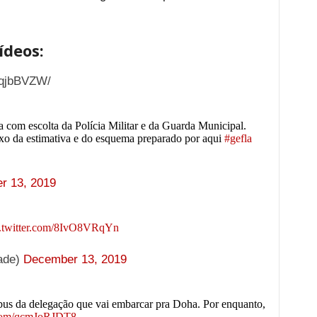
ídeos:
bqjbBVZW/
com escolta da Polícia Militar e da Guarda Municipal.
xo da estimativa e do esquema preparado por aqui
#gefla
r 13, 2019
c.twitter.com/8IvO8VRqYn
ade)
December 13, 2019
bus da delegação que vai embarcar pra Doha. Por enquanto,
r.com/qcmJoRJDT8