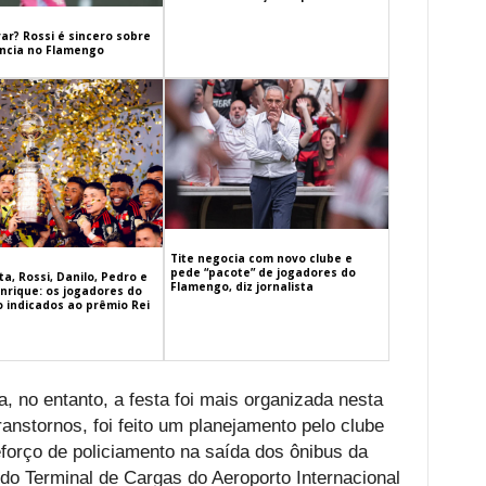
ar? Rossi é sincero sobre
cia no Flamengo
Tite negocia com novo clube e
pede “pacote” de jogadores do
a, Rossi, Danilo, Pedro e
Flamengo, diz jornalista
nrique: os jogadores do
 indicados ao prêmio Rei
, no entanto, a festa foi mais organizada nesta
ranstornos, foi feito um planejamento pelo clube
forço de policiamento na saída dos ônibus da
 do Terminal de Cargas do Aeroporto Internacional