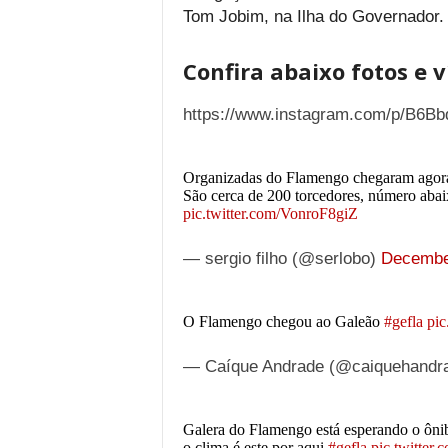
Tom Jobim, na Ilha do Governador.
Confira abaixo fotos e v
https://www.instagram.com/p/B6B
Organizadas do Flamengo chegaram agora 
São cerca de 200 torcedores, número abai
pic.twitter.com/VonroF8giZ
— sergio filho (@serlobo)
Decembe
O Flamengo chegou ao Galeão
#gefla
pi
— Caíque Andrade (@caiquehandr
Galera do Flamengo está esperando o ôni
o clima é este por aqui
#gefla
pic.twitte