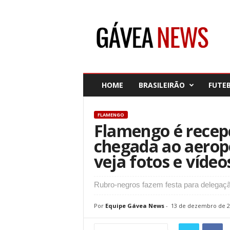
G
á
v
e
a
N
e
HOME
BRASILEIRÃO
FUTE
w
s
FLAMENGO
Flamengo é recep
chegada ao aerop
veja fotos e vídeo
Rubro-negros fazem festa para delegaçã
Por
Equipe Gávea News
-
13 de dezembro de 2