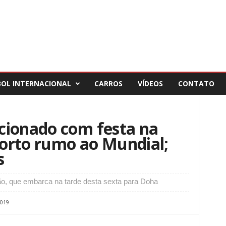
BOL INTERNACIONAL
CARROS
VÍDEOS
CONTATO
cionado com festa na
orto rumo ao Mundial;
s
o, que embarca na tarde desta sexta para Doha
019