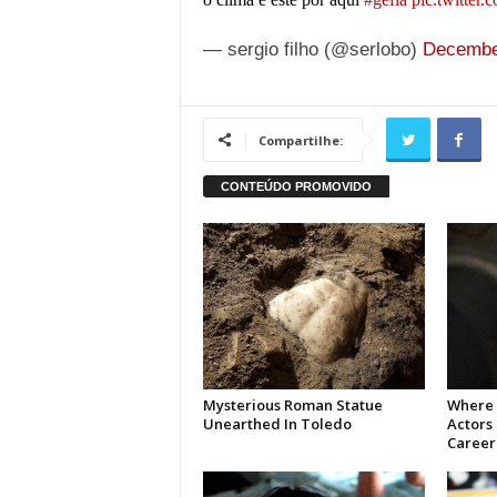
— sergio filho (@serlobo)
Decembe
Compartilhe: