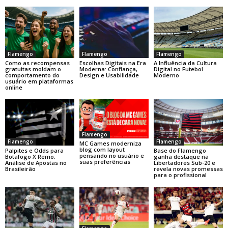
Flamengo
Flamengo
Flamengo
Como as recompensas
Escolhas Digitais na Era
A Influência da Cultura
gratuitas moldam o
Moderna: Confiança,
Digital no Futebol
comportamento do
Design e Usabilidade
Moderno
usuário em plataformas
online
Flamengo
Flamengo
Flamengo
MC Games moderniza
blog com layout
Base do Flamengo
Palpites e Odds para
pensando no usuário e
ganha destaque na
Botafogo X Remo:
suas preferências
Libertadores Sub-20 e
Análise de Apostas no
revela novas promessas
Brasileirão
para o profissional