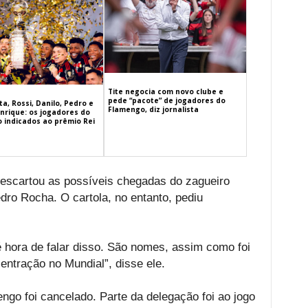
Tite negocia com novo clube e
pede “pacote” de jogadores do
a, Rossi, Danilo, Pedro e
Flamengo, diz jornalista
nrique: os jogadores do
 indicados ao prêmio Rei
escartou as possíveis chegadas do zagueiro
ro Rocha. O cartola, no entanto, pediu
é hora de falar disso. São nomes, assim como foi
entração no Mundial”, disse ele.
ngo foi cancelado. Parte da delegação foi ao jogo