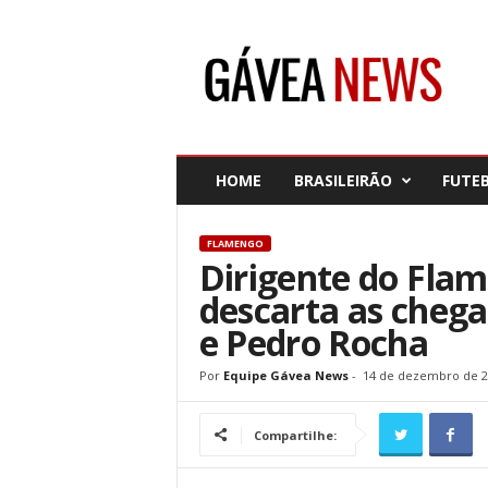
G
á
v
e
a
N
e
HOME
BRASILEIRÃO
FUTE
w
s
FLAMENGO
Dirigente do Fla
descarta as cheg
e Pedro Rocha
Por
Equipe Gávea News
-
14 de dezembro de 2
Compartilhe: