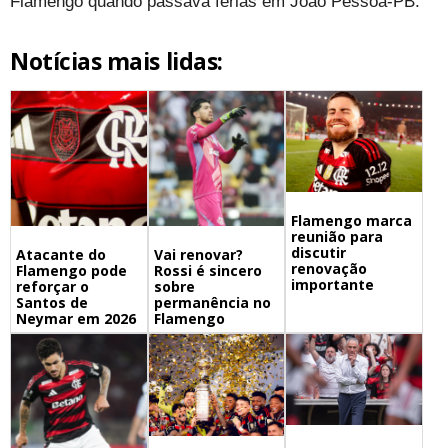
Flamengo quando passava férias em João Pessoa-PB.
Notícias mais lidas:
Flamengo marca
reunião para
discutir
Atacante do
Vai renovar?
renovação
Flamengo pode
Rossi é sincero
importante
reforçar o
sobre
Santos de
permanência no
Neymar em 2026
Flamengo