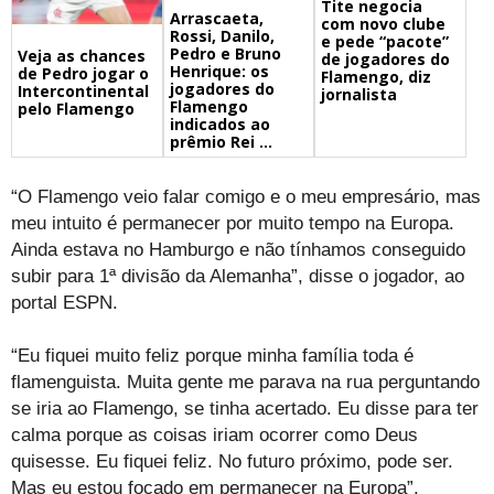
Tite negocia
Arrascaeta,
com novo clube
Rossi, Danilo,
e pede “pacote”
Pedro e Bruno
Veja as chances
de jogadores do
Henrique: os
de Pedro jogar o
Flamengo, diz
jogadores do
Intercontinental
jornalista
Flamengo
pelo Flamengo
indicados ao
prêmio Rei ...
“O Flamengo veio falar comigo e o meu empresário, mas
meu intuito é permanecer por muito tempo na Europa.
Ainda estava no Hamburgo e não tínhamos conseguido
subir para 1ª divisão da Alemanha”, disse o jogador, ao
portal ESPN.
“Eu fiquei muito feliz porque minha família toda é
flamenguista. Muita gente me parava na rua perguntando
se iria ao Flamengo, se tinha acertado. Eu disse para ter
calma porque as coisas iriam ocorrer como Deus
quisesse. Eu fiquei feliz. No futuro próximo, pode ser.
Mas eu estou focado em permanecer na Europa”,