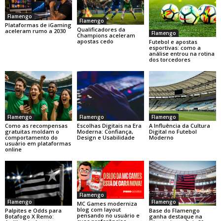
Flamengo
Flamengo
Plataformas de iGaming
Qualificadores da
aceleram rumo a 2030
Flamengo
Champions aceleram
apostas cedo
Futebol e apostas
esportivas: como a
análise entrou na rotina
dos torcedores
Flamengo
Flamengo
Flamengo
Como as recompensas
Escolhas Digitais na Era
A Influência da Cultura
gratuitas moldam o
Moderna: Confiança,
Digital no Futebol
comportamento do
Design e Usabilidade
Moderno
usuário em plataformas
online
Flamengo
Flamengo
Flamengo
MC Games moderniza
blog com layout
Base do Flamengo
Palpites e Odds para
pensando no usuário e
ganha destaque na
Botafogo X Remo: