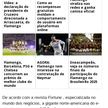
Vídeo: a
Como as
viraliza nas
declaração do
recompensas
redes e ganha
presidente do
gratuitas
camisa oficial
Cruzeiro
moldam o
direcionada a
comportamento
Arrascaeta, do
do usuário em
Flamengo
plataformas
online
Flamengo,
Eneacampeão,
AGORA:
Barcelona, PSG e
veja os números
Flamengo tem
Chelsea
finais da
interesse na
concorrem ao
participação do
contratação de
prêmio de
Flamengo no
Neymar
melhor clube do
Brasileirão 2025
mundo
De acordo com a revista
Fortune
, especializada no
mundo dos negócios, a gigante norte-americana do
e-