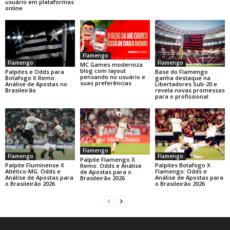
usuário em plataformas
online
Flamengo
Flamengo
Flamengo
MC Games moderniza
blog com layout
Base do Flamengo
Palpites e Odds para
pensando no usuário e
ganha destaque na
Botafogo X Remo:
suas preferências
Libertadores Sub-20 e
Análise de Apostas no
revela novas promessas
Brasileirão
para o profissional
Flamengo
Flamengo
Flamengo
Palpite Flamengo X
Palpite Fluminense X
Palpites Botafogo X
Remo: Odds e Análise
Atlético-MG: Odds e
Flamengo: Odds e
de Apostas para o
Análise de Apostas para
Análise de Apostas para
Brasileirão 2026
o Brasileirão 2026
o Brasileirão 2026