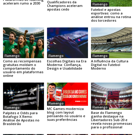
Qualificadores da
aceleram rumo a 2030
Flamengo
Champions aceleram
apostas cedo
Futebol e apostas
esportivas: como a
análise entrou na rotina
dos torcedores
Flamengo
Flamengo
Flamengo
Como as recompensas
Escolhas Digitais na Era
A Influência da Cultura
gratuitas moldam o
Moderna: Confiança,
Digital no Futebol
comportamento do
Design e Usabilidade
Moderno
usuário em plataformas
online
Flamengo
Flamengo
Flamengo
MC Games moderniza
blog com layout
Base do Flamengo
Palpites e Odds para
pensando no usuário e
ganha destaque na
Botafogo X Remo:
suas preferências
Libertadores Sub-20 e
Análise de Apostas no
revela novas promessas
Brasileirão
para o profissional