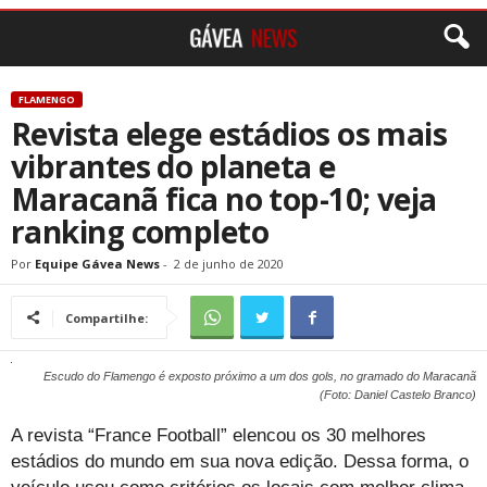
FLAMENGO
Revista elege estádios os mais
vibrantes do planeta e
Maracanã fica no top-10; veja
ranking completo
Por
Equipe Gávea News
-
2 de junho de 2020
Compartilhe:
Escudo do Flamengo é exposto próximo a um dos gols, no gramado do Maracanã
(Foto: Daniel Castelo Branco)
A revista “France Football” elencou os 30 melhores
estádios do mundo em sua nova edição. Dessa forma, o