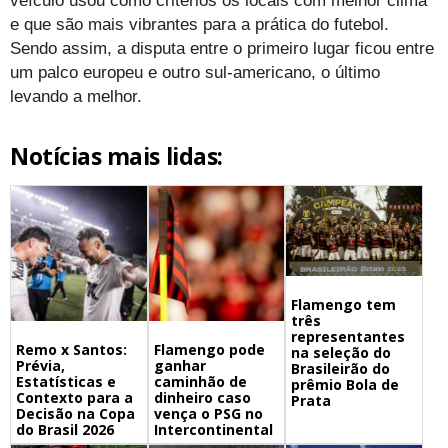
veículo usou como critérios os locais com melhor clima
e que são mais vibrantes para a prática do futebol.
Sendo assim, a disputa entre o primeiro lugar ficou entre
um palco europeu e outro sul-americano, o último
levando a melhor.
Notícias mais lidas:
Flamengo tem
três
representantes
Remo x Santos:
Flamengo pode
na seleção do
Prévia,
ganhar
Brasileirão do
Estatísticas e
caminhão de
prêmio Bola de
Contexto para a
dinheiro caso
Prata
Decisão na Copa
vença o PSG no
do Brasil 2026
Intercontinental