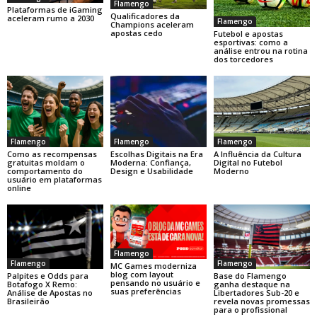
Flamengo
Plataformas de iGaming
Qualificadores da
aceleram rumo a 2030
Flamengo
Champions aceleram
apostas cedo
Futebol e apostas
esportivas: como a
análise entrou na rotina
dos torcedores
Flamengo
Flamengo
Flamengo
Como as recompensas
Escolhas Digitais na Era
A Influência da Cultura
gratuitas moldam o
Moderna: Confiança,
Digital no Futebol
comportamento do
Design e Usabilidade
Moderno
usuário em plataformas
online
Flamengo
Flamengo
Flamengo
MC Games moderniza
blog com layout
Base do Flamengo
Palpites e Odds para
pensando no usuário e
ganha destaque na
Botafogo X Remo:
suas preferências
Libertadores Sub-20 e
Análise de Apostas no
revela novas promessas
Brasileirão
para o profissional