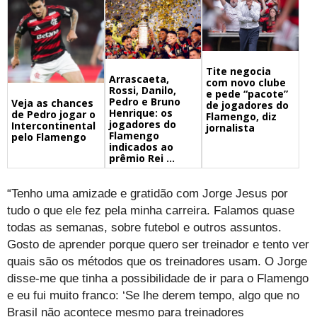
Tite negocia
Arrascaeta,
com novo clube
Rossi, Danilo,
e pede “pacote”
Pedro e Bruno
Veja as chances
de jogadores do
Henrique: os
de Pedro jogar o
Flamengo, diz
jogadores do
Intercontinental
jornalista
Flamengo
pelo Flamengo
indicados ao
prêmio Rei ...
“Tenho uma amizade e gratidão com Jorge Jesus por
tudo o que ele fez pela minha carreira. Falamos quase
todas as semanas, sobre futebol e outros assuntos.
Gosto de aprender porque quero ser treinador e tento ver
quais são os métodos que os treinadores usam. O Jorge
disse-me que tinha a possibilidade de ir para o Flamengo
e eu fui muito franco: ‘Se lhe derem tempo, algo que no
Brasil não acontece mesmo para treinadores