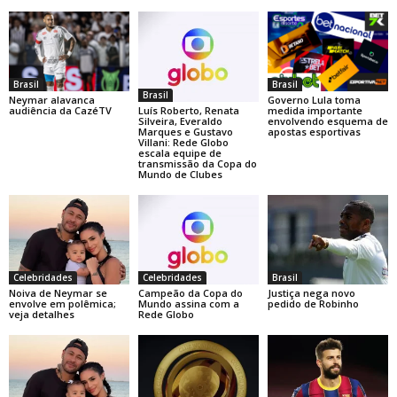
Brasil
Brasil
Brasil
Neymar alavanca
Governo Lula toma
Luís Roberto, Renata
audiência da CazéTV
medida importante
Silveira, Everaldo
envolvendo esquema de
Marques e Gustavo
apostas esportivas
Villani: Rede Globo
escala equipe de
transmissão da Copa do
Mundo de Clubes
Celebridades
Celebridades
Brasil
Noiva de Neymar se
Campeão da Copa do
Justiça nega novo
envolve em polêmica;
Mundo assina com a
pedido de Robinho
veja detalhes
Rede Globo