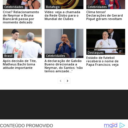
Celebridades
Botafogo
Celebridades
Crise? Relacionamento
Vídeo: veja a chamada
Clima tenso!
de Neymar e Bruna
da Rede Globo para o
Declarações de Gerard
Biancardi passa por
Mundial de Clubes
Piqué geram revoltam
momento delicado
Destaques
Brasil
Celebridades
Estádio de futebol
Após decisão de Tite,
A declaração de Galvão
receberá o nome de
Matheus Bachi toma
Bueno direcionada a
Papa Francisco; veja
atitude importante
Neymar, do Santos: ‘não
temos amizade…’