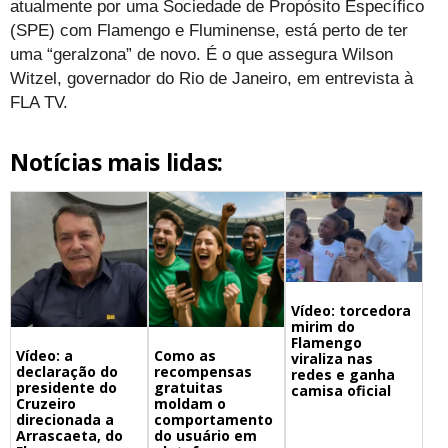
atualmente por uma Sociedade de Propósito Específico
(SPE) com Flamengo e Fluminense, está perto de ter
uma “geralzona” de novo. É o que assegura Wilson
Witzel, governador do Rio de Janeiro, em entrevista à
FLA TV.
Notícias mais lidas:
Vídeo: torcedora
mirim do
Flamengo
Vídeo: a
Como as
viraliza nas
declaração do
recompensas
redes e ganha
presidente do
gratuitas
camisa oficial
Cruzeiro
moldam o
direcionada a
comportamento
Arrascaeta, do
do usuário em