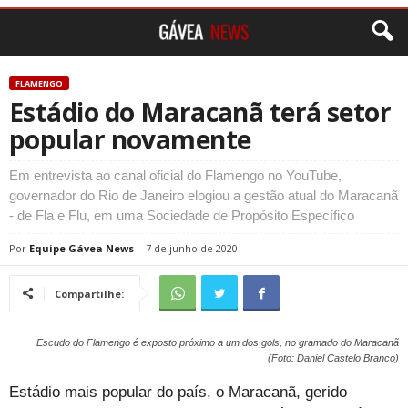
FLAMENGO
Estádio do Maracanã terá setor
popular novamente
Em entrevista ao canal oficial do Flamengo no YouTube,
governador do Rio de Janeiro elogiou a gestão atual do Maracanã
- de Fla e Flu, em uma Sociedade de Propósito Específico
Por
Equipe Gávea News
-
7 de junho de 2020
Compartilhe:
Escudo do Flamengo é exposto próximo a um dos gols, no gramado do Maracanã
(Foto: Daniel Castelo Branco)
Estádio mais popular do país, o Maracanã, gerido