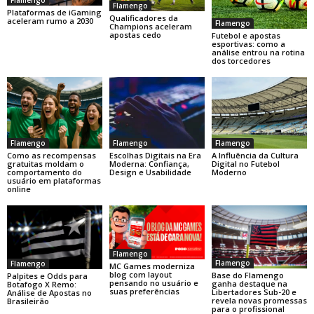
Flamengo
Plataformas de iGaming
Qualificadores da
aceleram rumo a 2030
Flamengo
Champions aceleram
apostas cedo
Futebol e apostas
esportivas: como a
análise entrou na rotina
dos torcedores
Flamengo
Flamengo
Flamengo
Como as recompensas
Escolhas Digitais na Era
A Influência da Cultura
gratuitas moldam o
Moderna: Confiança,
Digital no Futebol
comportamento do
Design e Usabilidade
Moderno
usuário em plataformas
online
Flamengo
Flamengo
Flamengo
MC Games moderniza
blog com layout
Base do Flamengo
Palpites e Odds para
pensando no usuário e
ganha destaque na
Botafogo X Remo:
suas preferências
Libertadores Sub-20 e
Análise de Apostas no
revela novas promessas
Brasileirão
para o profissional