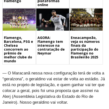
Flamengo
plataformas
online
Flamengo,
Eneacampeão,
AGORA:
Barcelona, PSG e
veja os números
Flamengo tem
Chelsea
finais da
interesse na
concorrem ao
participação do
contratação de
prêmio de
Flamengo no
Neymar
melhor clube do
Brasileirão 2025
mundo
— O Maracanã nessa nova configuração terá de volta a
“geralzona”, o geraldino vai estar de volta ao estádio. Já
está no projeto de legislação, e quem ganhar vai ter que
colocar a geral, pois foi uma proposta que assinei na
Alerj (Assembleia Legislativa do Estado do Rio de
Janeiro). Nosso geraldino vai voltar.