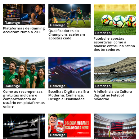
Flamengo
Flamengo
Plataformas de iGaming
Qualificadores da
aceleram rumo a 2030
Flamengo
Champions aceleram
apostas cedo
Futebol e apostas
esportivas: como a
análise entrou na rotina
dos torcedores
Flamengo
Flamengo
Flamengo
Como as recompensas
Escolhas Digitais na Era
A Influência da Cultura
gratuitas moldam o
Moderna: Confiança,
Digital no Futebol
comportamento do
Design e Usabilidade
Moderno
usuário em plataformas
online
Flamengo