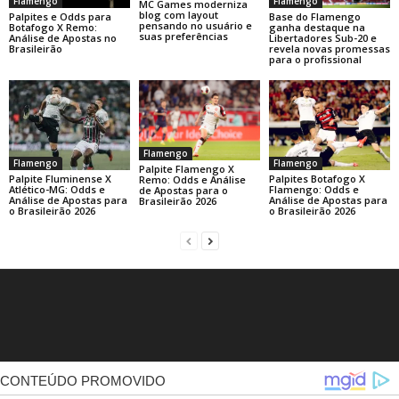
Flamengo
Flamengo
MC Games moderniza
blog com layout
Base do Flamengo
Palpites e Odds para
pensando no usuário e
ganha destaque na
Botafogo X Remo:
suas preferências
Libertadores Sub-20 e
Análise de Apostas no
revela novas promessas
Brasileirão
para o profissional
Flamengo
Flamengo
Flamengo
Palpite Flamengo X
Palpite Fluminense X
Palpites Botafogo X
Remo: Odds e Análise
Atlético-MG: Odds e
Flamengo: Odds e
de Apostas para o
Análise de Apostas para
Análise de Apostas para
Brasileirão 2026
o Brasileirão 2026
o Brasileirão 2026