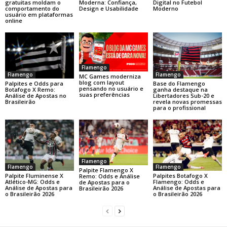
gratuitas moldam o
Moderna: Confiança,
Digital no Futebol
comportamento do
Design e Usabilidade
Moderno
usuário em plataformas
online
Flamengo
Flamengo
Flamengo
MC Games moderniza
blog com layout
Base do Flamengo
Palpites e Odds para
pensando no usuário e
ganha destaque na
Botafogo X Remo:
suas preferências
Libertadores Sub-20 e
Análise de Apostas no
revela novas promessas
Brasileirão
para o profissional
Flamengo
Flamengo
Flamengo
Palpite Flamengo X
Palpite Fluminense X
Palpites Botafogo X
Remo: Odds e Análise
Atlético-MG: Odds e
Flamengo: Odds e
de Apostas para o
Análise de Apostas para
Análise de Apostas para
Brasileirão 2026
o Brasileirão 2026
o Brasileirão 2026