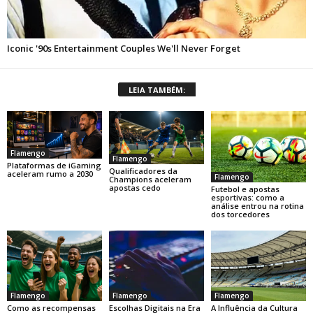
LEIA TAMBÉM:
Flamengo
Flamengo
Plataformas de iGaming
Qualificadores da
aceleram rumo a 2030
Flamengo
Champions aceleram
apostas cedo
Futebol e apostas
esportivas: como a
análise entrou na rotina
dos torcedores
Flamengo
Flamengo
Flamengo
Como as recompensas
Escolhas Digitais na Era
A Influência da Cultura