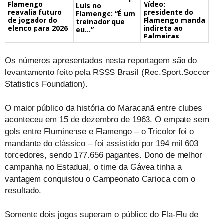
Flamengo
Vídeo:
Luís no
reavalia futuro
presidente do
Flamengo: “É um
de jogador do
Flamengo manda
treinador que
elenco para 2026
indireta ao
eu…”
Palmeiras
Os números apresentados nesta reportagem são do
levantamento feito pela RSSS Brasil (Rec.Sport.Soccer
Statistics Foundation).
O maior público da história do Maracanã entre clubes
aconteceu em 15 de dezembro de 1963. O empate sem
gols entre Fluminense e Flamengo – o Tricolor foi o
mandante do clássico – foi assistido por 194 mil 603
torcedores, sendo 177.656 pagantes. Dono de melhor
campanha no Estadual, o time da Gávea tinha a
vantagem conquistou o Campeonato Carioca com o
resultado.
Somente dois jogos superam o público do Fla-Flu de