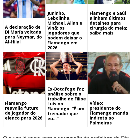
Juninho,
Flamengo e Saúl
Cebolinha,
alinham últimos
Michael, Allan e
detalhes para
A declaração de
Vinã: os
cirurgia do meia;
Di María voltada
jogadores que
saiba mais
para Neymar, do
podem deixar o
Al-Hilal
Flamengo em
2026
Ex-Botafogo faz
análise sobre o
trabalho de Filipe
Flamengo
Vídeo:
Luís no
reavalia futuro
presidente do
Flamengo: “É um
de jogador do
Flamengo manda
treinador que
elenco para 2026
indireta ao
eu…”
Palmeiras