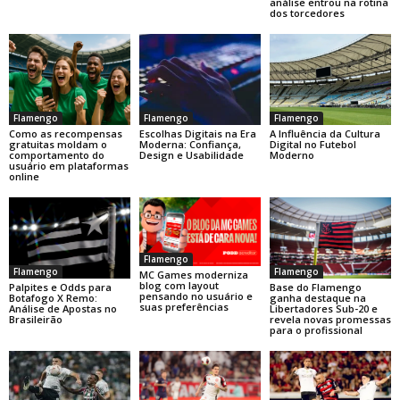
análise entrou na rotina
dos torcedores
Flamengo
Flamengo
Flamengo
Como as recompensas
Escolhas Digitais na Era
A Influência da Cultura
gratuitas moldam o
Moderna: Confiança,
Digital no Futebol
comportamento do
Design e Usabilidade
Moderno
usuário em plataformas
online
Flamengo
Flamengo
Flamengo
MC Games moderniza
blog com layout
Base do Flamengo
Palpites e Odds para
pensando no usuário e
ganha destaque na
Botafogo X Remo:
suas preferências
Libertadores Sub-20 e
Análise de Apostas no
revela novas promessas
Brasileirão
para o profissional