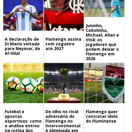
Juninho,
Cebolinha,
Michael, Allan e
A declaração de
Flamengo assina
Vinã: os
Di María voltada
com zagueiro
jogadores que
para Neymar, do
até 2027
podem deixar o
Al-Hilal
Flamengo em
2026
Futebol e
De olho no rival:
Flamengo quer
apostas
adversário do
contratar ídolo
esportivas: como
Flamengo no
do Fluminense
a análise entrou
Intercontinental
na rotina dos
é eliminado em