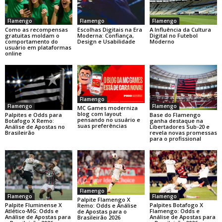
Flamengo
Flamengo
Flamengo
Como as recompensas
Escolhas Digitais na Era
A Influência da Cultura
gratuitas moldam o
Moderna: Confiança,
Digital no Futebol
comportamento do
Design e Usabilidade
Moderno
usuário em plataformas
online
Flamengo
Flamengo
Flamengo
MC Games moderniza
blog com layout
Base do Flamengo
Palpites e Odds para
pensando no usuário e
ganha destaque na
Botafogo X Remo:
suas preferências
Libertadores Sub-20 e
Análise de Apostas no
revela novas promessas
Brasileirão
para o profissional
Flamengo
Flamengo
Flamengo
Palpite Flamengo X
Palpite Fluminense X
Palpites Botafogo X
Remo: Odds e Análise
Atlético-MG: Odds e
Flamengo: Odds e
de Apostas para o
Análise de Apostas para
Análise de Apostas para
Brasileirão 2026