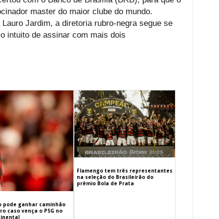
cinador master do maior clube do mundo.
 Lauro Jardim, a diretoria rubro-negra segue se
 intuito de assinar com mais dois
Flamengo tem três representantes
na seleção do Brasileirão do
prêmio Bola de Prata
 pode ganhar caminhão
iro caso vença o PSG no
inental