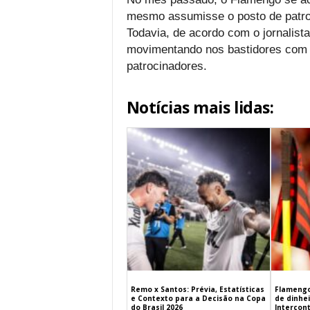
mesmo assumisse o posto de patro
Todavia, de acordo com o jornalista
movimentando nos bastidores com o
patrocinadores.
Notícias mais lidas:
Remo x Santos: Prévia, Estatísticas
Flamengo
e Contexto para a Decisão na Copa
de dinhe
do Brasil 2026
Intercont