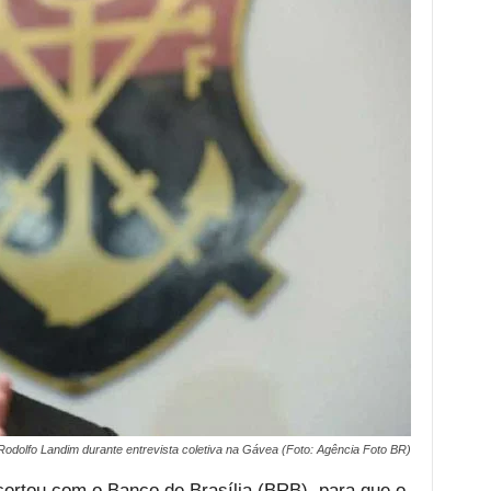
Rodolfo Landim durante entrevista coletiva na Gávea (Foto: Agência Foto BR)
rtou com o Banco de Brasília (BRB), para que o