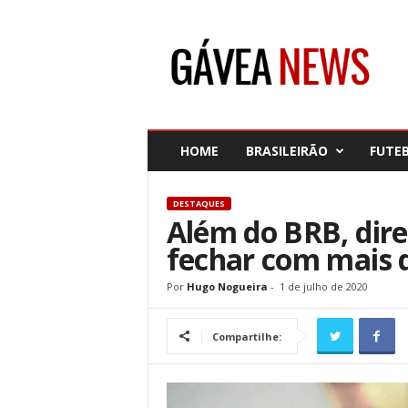
G
á
v
e
a
N
e
HOME
BRASILEIRÃO
FUTE
w
s
DESTAQUES
Além do BRB, dire
fechar com mais d
Por
Hugo Nogueira
-
1 de julho de 2020
Compartilhe: