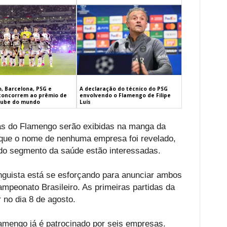
, Barcelona, PSG e
A declaração do técnico do PSG
concorrem ao prêmio de
envolvendo o Flamengo de Filipe
lube do mundo
Luís
as do Flamengo serão exibidas na manga da
 que o nome de nenhuma empresa foi revelado,
do segmento da saúde estão interessadas.
enguista está se esforçando para anunciar ambos
ampeonato Brasileiro. As primeiras partidas da
 no dia 8 de agosto.
lamengo já é patrocinado por seis empresas.