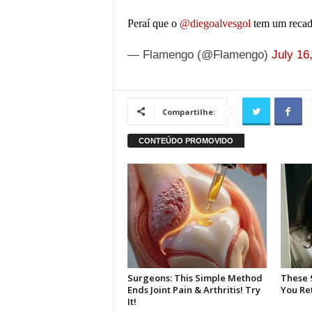
Peraí que o
@diegoalvesgol
tem um rec
— Flamengo (@Flamengo)
July 16
Compartilhe: