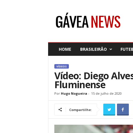
G
á
v
e
a
N
e
HOME
BRASILEIRÃO
FUTE
w
s
VÍDEOS
Vídeo: Diego Alve
Fluminense
Por
Hugo Nogueira
-
15 de julho de 2020
Compartilhe: