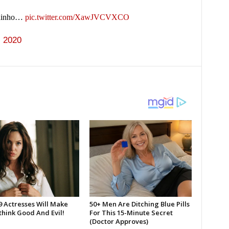
adinho…
pic.twitter.com/XawJVCVXCO
, 2020