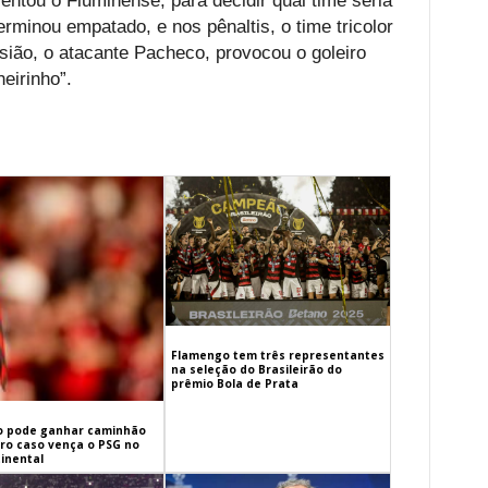
ntou o Fluminense, para decidir qual time seria
rminou empatado, e nos pênaltis, o time tricolor
sião, o atacante Pacheco, provocou o goleiro
eirinho”.
Flamengo tem três representantes
na seleção do Brasileirão do
prêmio Bola de Prata
 pode ganhar caminhão
iro caso vença o PSG no
inental