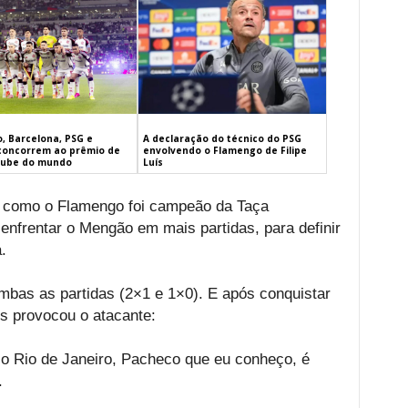
, Barcelona, PSG e
A declaração do técnico do PSG
concorrem ao prêmio de
envolvendo o Flamengo de Filipe
lube do mundo
Luís
s, como o Flamengo foi campeão da Taça
nfrentar o Mengão em mais partidas, para definir
.
bas as partidas (2×1 e 1×0). E após conquistar
es provocou o atacante:
o Rio de Janeiro, Pacheco que eu conheço, é
.