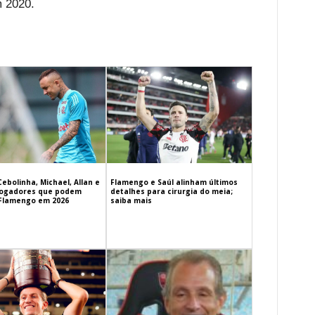
m 2020.
Cebolinha, Michael, Allan e
Flamengo e Saúl alinham últimos
 jogadores que podem
detalhes para cirurgia do meia;
 Flamengo em 2026
saiba mais