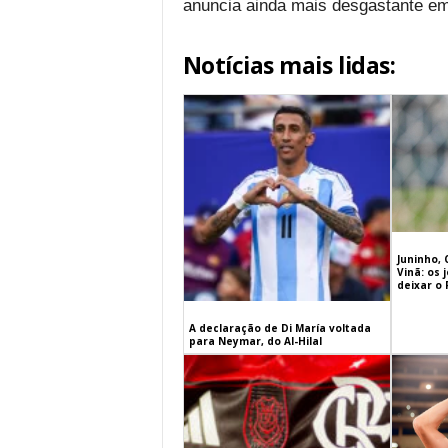
anuncia ainda mais desgastante e
Notícias mais lidas:
Juninho, 
Vinã: os
deixar o
A declaração de Di María voltada
para Neymar, do Al-Hilal