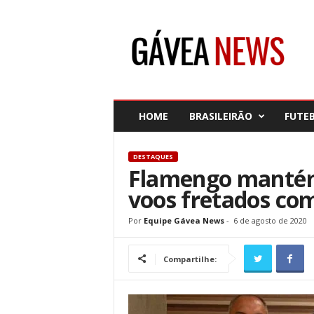
G
á
v
e
a
N
e
HOME
BRASILEIRÃO
FUTE
w
s
DESTAQUES
Flamengo mantém 
voos fretados c
Por
Equipe Gávea News
-
6 de agosto de 2020
Compartilhe: