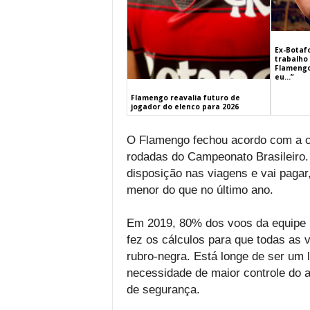
Ex-Botaf
trabalho 
Flamengo
eu…”
Flamengo reavalia futuro de
jogador do elenco para 2026
O Flamengo fechou acordo com a c
rodadas do Campeonato Brasileiro.
disposição nas viagens e vai pagar
menor do que no último ano.
Em 2019, 80% dos voos da equipe n
fez os cálculos para que todas as
rubro-negra. Está longe de ser um
necessidade de maior controle do a
de segurança.