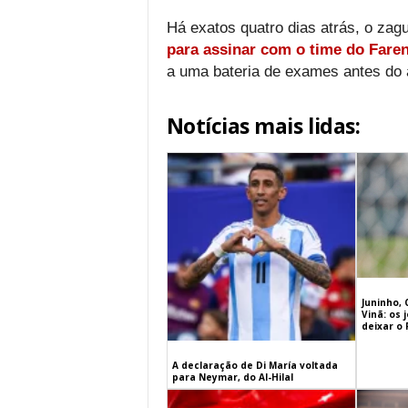
Há exatos quatro dias atrás, o za
para assinar com o time do Fare
a uma bateria de exames antes do a
Notícias mais lidas:
Juninho, 
Vinã: os
deixar o
A declaração de Di María voltada
para Neymar, do Al-Hilal