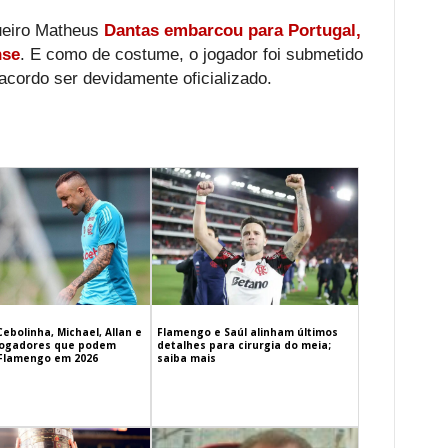
gueiro Matheus
Dantas embarcou para Portugal,
nse
. E como de costume, o jogador foi submetido
cordo ser devidamente oficializado.
Cebolinha, Michael, Allan e
Flamengo e Saúl alinham últimos
 jogadores que podem
detalhes para cirurgia do meia;
 Flamengo em 2026
saiba mais