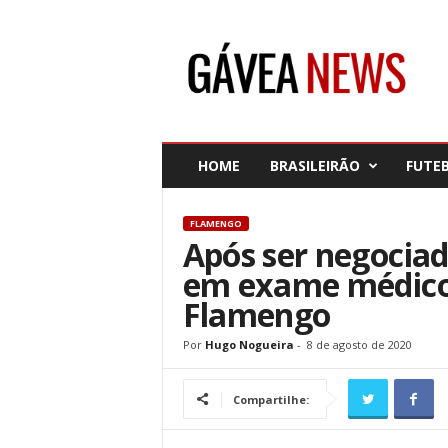
G
á
v
e
a
N
e
HOME
BRASILEIRÃO
FUTE
w
s
FLAMENGO
Após ser negociad
em exame médico 
Flamengo
Por
Hugo Nogueira
-
8 de agosto de 2020
Compartilhe: