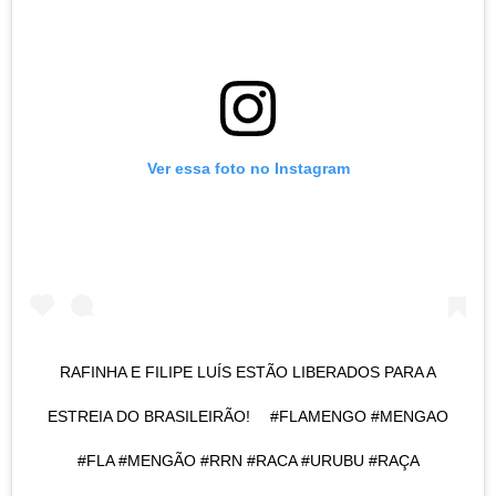
Ver essa foto no Instagram
RAFINHA E FILIPE LUÍS ESTÃO LIBERADOS PARA A
ESTREIA DO BRASILEIRÃO!⁠ ⠀ #FLAMENGO #MENGAO
#FLA #MENGÃO #RRN #RACA #URUBU #RAÇA