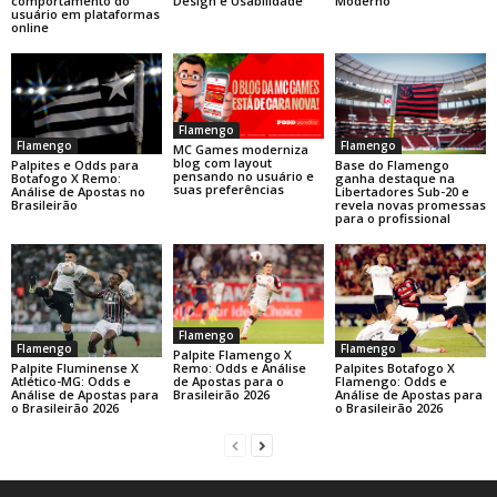
comportamento do
Design e Usabilidade
Moderno
usuário em plataformas
online
Flamengo
Flamengo
Flamengo
MC Games moderniza
blog com layout
Base do Flamengo
Palpites e Odds para
pensando no usuário e
ganha destaque na
Botafogo X Remo:
suas preferências
Libertadores Sub-20 e
Análise de Apostas no
revela novas promessas
Brasileirão
para o profissional
Flamengo
Flamengo
Flamengo
Palpite Flamengo X
Palpite Fluminense X
Palpites Botafogo X
Remo: Odds e Análise
Atlético-MG: Odds e
Flamengo: Odds e
de Apostas para o
Análise de Apostas para
Análise de Apostas para
Brasileirão 2026
o Brasileirão 2026
o Brasileirão 2026