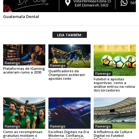
LEIA TAMBÉM:
Flamengo
Flamengo
Plataformas de iGaming
Qualificadores da
aceleram rumo a 2030
Flamengo
Champions aceleram
apostas cedo
Futebol e apostas
esportivas: como a
análise entrou na rotina
dos torcedores
Flamengo
Flamengo
Flamengo
Como as recompensas
Escolhas Digitais na Era
A Influência da Cultura
gratuitas moldam o
Moderna: Confiança,
Digital no Futebol