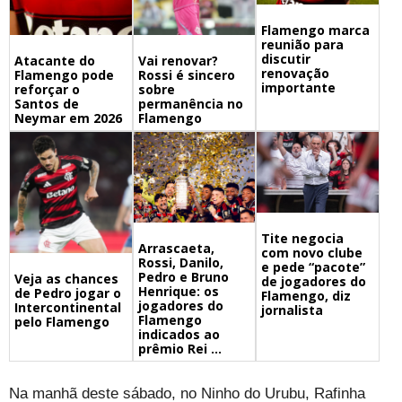
Flamengo marca
reunião para
discutir
Atacante do
Vai renovar?
renovação
Flamengo pode
Rossi é sincero
importante
reforçar o
sobre
Santos de
permanência no
Neymar em 2026
Flamengo
Tite negocia
Arrascaeta,
com novo clube
Rossi, Danilo,
e pede “pacote”
Pedro e Bruno
Veja as chances
de jogadores do
Henrique: os
de Pedro jogar o
Flamengo, diz
jogadores do
Intercontinental
jornalista
Flamengo
pelo Flamengo
indicados ao
prêmio Rei ...
Na manhã deste sábado, no Ninho do Urubu, Rafinha