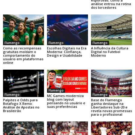
esportivas: como a
análise entrou na rotina
dos torcedores
Flamengo
Flamengo
Flamengo
Como as recompensas
Escolhas Digitais na Era
A Influência da Cultura
gratuitas moldam o
Moderna: Confiança,
Digital no Futebol
comportamento do
Design e Usabilidade
Moderno
usuário em plataformas
online
Flamengo
Flamengo
Flamengo
MC Games moderniza
blog com layout
Base do Flamengo
Palpites e Odds para
pensando no usuário e
ganha destaque na
Botafogo X Remo:
suas preferências
Libertadores Sub-20 e
Análise de Apostas no
revela novas promessas
Brasileirão
para o profissional