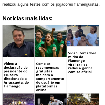
realizou alguns testes com os jogadores flamenguistas.
Notícias mais lidas:
Vídeo: torcedora
mirim do
Flamengo
Vídeo: a
Como as
viraliza nas
declaração do
recompensas
redes e ganha
presidente do
gratuitas
camisa oficial
Cruzeiro
moldam o
direcionada a
comportamento
Arrascaeta, do
do usuário em
Flamengo
plataformas
online