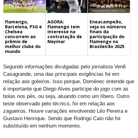
Flamengo,
Eneacampeão,
AGORA:
Barcelona, PSG e
veja os números
Flamengo tem
Chelsea
finais da
interesse na
concorrem ao
participação do
contratação de
prêmio de
Flamengo no
Neymar
melhor clube do
Brasileirão 2025
mundo
Segundo informações divulgadas pelo jornalista Venê
Casagrande, uma das principais exigências foi em
relação aos goleiros. Isso porque, Domènec entende que
é importante que Diego Alves participe do jogo com as
bolas nos pés, ou seja, atuando como um líbero. Outro
teste observado pelo técnico, foi em relação aos
zagueiros. Houve variações envolvendo Léo Pereira e
Gustavo Henrique. Sendo que Rodrigo Caio não foi
substituído em nenhum momento.