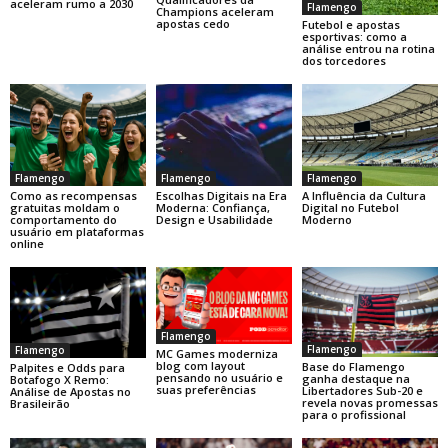
aceleram rumo a 2030
Flamengo
Champions aceleram
apostas cedo
Futebol e apostas
esportivas: como a
análise entrou na rotina
dos torcedores
Flamengo
Flamengo
Flamengo
Como as recompensas
Escolhas Digitais na Era
A Influência da Cultura
gratuitas moldam o
Moderna: Confiança,
Digital no Futebol
comportamento do
Design e Usabilidade
Moderno
usuário em plataformas
online
Flamengo
Flamengo
Flamengo
MC Games moderniza
blog com layout
Base do Flamengo
Palpites e Odds para
pensando no usuário e
ganha destaque na
Botafogo X Remo:
suas preferências
Libertadores Sub-20 e
Análise de Apostas no
revela novas promessas
Brasileirão
para o profissional