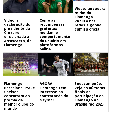
Vídeo: torcedora
mirim do
Flamengo
Vídeo: a
Como as
viraliza nas
declaração do
recompensas
redes e ganha
presidente do
gratuitas
camisa oficial
Cruzeiro
moldam o
direcionada a
comportamento
Arrascaeta, do
do usuário em
Flamengo
plataformas
online
Flamengo,
Eneacampeão,
AGORA:
Barcelona, PSG e
veja os números
Flamengo tem
Chelsea
finais da
interesse na
concorrem ao
participação do
contratação de
prêmio de
Flamengo no
Neymar
melhor clube do
Brasileirão 2025
mundo