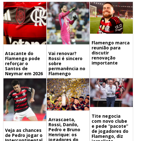
Flamengo marca
reunião para
discutir
Atacante do
Vai renovar?
renovação
Flamengo pode
Rossi é sincero
importante
reforçar o
sobre
Santos de
permanência no
Neymar em 2026
Flamengo
Tite negocia
Arrascaeta,
com novo clube
Rossi, Danilo,
e pede “pacote”
Pedro e Bruno
Veja as chances
de jogadores do
Henrique: os
de Pedro jogar o
Flamengo, diz
jogadores do
Intercontinental