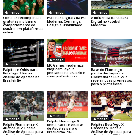
Flamengo
Flamengo
Flamengo
Como as recompensas
Escolhas Digitais na Era
A Influência da Cultura
gratuitas moldam o
Moderna: Confiança,
Digital no Futebol
comportamento do
Design e Usabilidade
Moderno
usuário em plataformas
online
Flamengo
Flamengo
Flamengo
MC Games moderniza
blog com layout
Base do Flamengo
Palpites e Odds para
pensando no usuário e
ganha destaque na
Botafogo X Remo:
suas preferências
Libertadores Sub-20 e
Análise de Apostas no
revela novas promessas
Brasileirão
para o profissional
Flamengo
Flamengo
Flamengo
Palpite Flamengo X
Palpite Fluminense X
Palpites Botafogo X
Remo: Odds e Análise
Atlético-MG: Odds e
Flamengo: Odds e
de Apostas para o
Análise de Apostas para
Análise de Apostas para
Brasileirão 2026