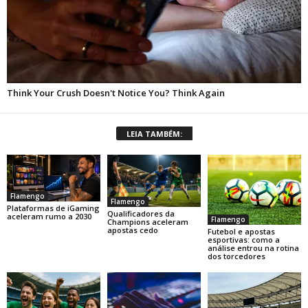
LEIA TAMBÉM:
Flamengo
Flamengo
Plataformas de iGaming
Qualificadores da
aceleram rumo a 2030
Flamengo
Champions aceleram
apostas cedo
Futebol e apostas
esportivas: como a
análise entrou na rotina
dos torcedores