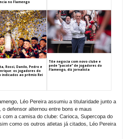
cia no Flamengo
Tite negocia com novo clube e
pede “pacote” de jogadores do
a, Rossi, Danilo, Pedro e
Flamengo, diz jornalista
nrique: os jogadores do
 indicados ao prêmio Rei
amengo, Léo Pereira assumiu a titularidade junto a
 o defensor alternou entre bons e maus
s com a camisa do clube: Carioca, Supercopa do
im como os outros atletas já citados, Léo Pereira