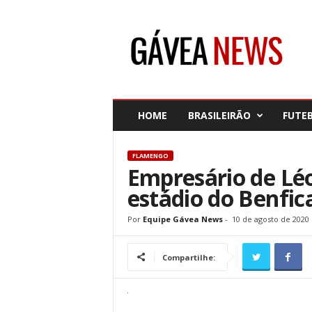
G
á
v
e
a
N
e
HOME
BRASILEIRÃO
FUTE
w
s
FLAMENGO
Empresário de Léo
estádio do Benfic
Por
Equipe Gávea News
-
10 de agosto de 2020
Compartilhe: