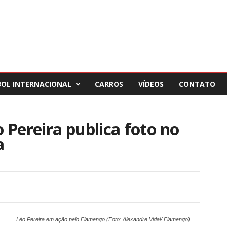
BOL INTERNACIONAL
CARROS
VÍDEOS
CONTATO
 Pereira publica foto no
a
Léo Pereira em ação pelo Flamengo (Foto: Alexandre Vidal/ Flamengo)