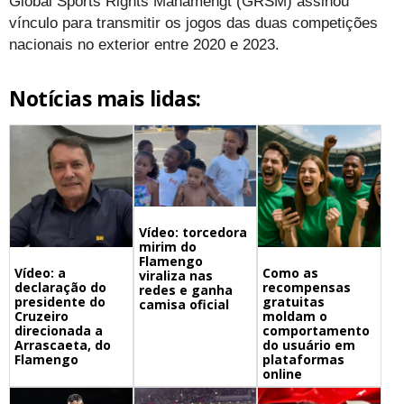
Global Sports Rights Manamengt (GRSM) assinou
vínculo para transmitir os jogos das duas competições
nacionais no exterior entre 2020 e 2023.
Notícias mais lidas:
Vídeo: torcedora
mirim do
Flamengo
Vídeo: a
Como as
viraliza nas
declaração do
recompensas
redes e ganha
presidente do
gratuitas
camisa oficial
Cruzeiro
moldam o
direcionada a
comportamento
Arrascaeta, do
do usuário em
Flamengo
plataformas
online