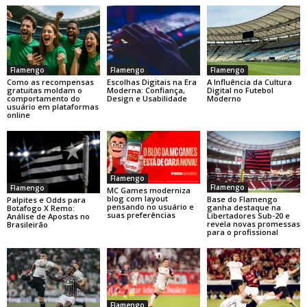
Flamengo
Flamengo
Flamengo
Como as recompensas
Escolhas Digitais na Era
A Influência da Cultura
gratuitas moldam o
Moderna: Confiança,
Digital no Futebol
comportamento do
Design e Usabilidade
Moderno
usuário em plataformas
online
Flamengo
Flamengo
Flamengo
MC Games moderniza
blog com layout
Base do Flamengo
Palpites e Odds para
pensando no usuário e
ganha destaque na
Botafogo X Remo:
suas preferências
Libertadores Sub-20 e
Análise de Apostas no
revela novas promessas
Brasileirão
para o profissional
Flamengo