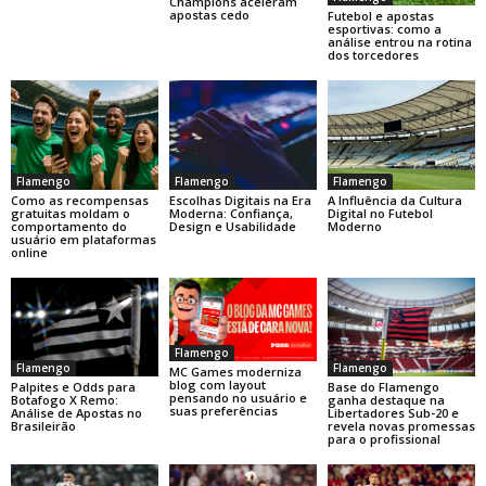
Champions aceleram
apostas cedo
Futebol e apostas
esportivas: como a
análise entrou na rotina
dos torcedores
Flamengo
Flamengo
Flamengo
Como as recompensas
Escolhas Digitais na Era
A Influência da Cultura
gratuitas moldam o
Moderna: Confiança,
Digital no Futebol
comportamento do
Design e Usabilidade
Moderno
usuário em plataformas
online
Flamengo
Flamengo
Flamengo
MC Games moderniza
blog com layout
Base do Flamengo
Palpites e Odds para
pensando no usuário e
ganha destaque na
Botafogo X Remo:
suas preferências
Libertadores Sub-20 e
Análise de Apostas no
revela novas promessas
Brasileirão
para o profissional