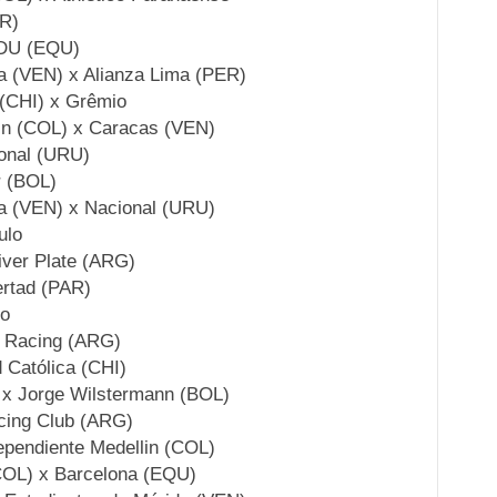
AR)
LDU (EQU)
a (VEN) x Alianza Lima (PER)
 (CHI) x Grêmio
lin (COL) x Caracas (VEN)
onal (URU)
r (BOL)
da (VEN) x Nacional (URU)
ulo
iver Plate (ARG)
ertad (PAR)
io
x Racing (ARG)
 Católica (CHI)
e x Jorge Wilstermann (BOL)
cing Club (ARG)
ependiente Medellin (COL)
(COL) x Barcelona (EQU)