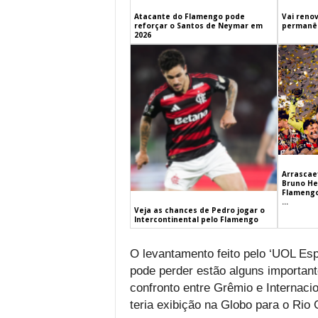
Atacante do Flamengo pode
Vai renov
reforçar o Santos de Neymar em
permanên
2026
Arrascaet
Bruno He
Flamengo
...
Veja as chances de Pedro jogar o
Intercontinental pelo Flamengo
O levantamento feito pelo ‘UOL Esp
pode perder estão alguns important
confronto entre Grêmio e Internaci
teria exibição na Globo para o Rio 