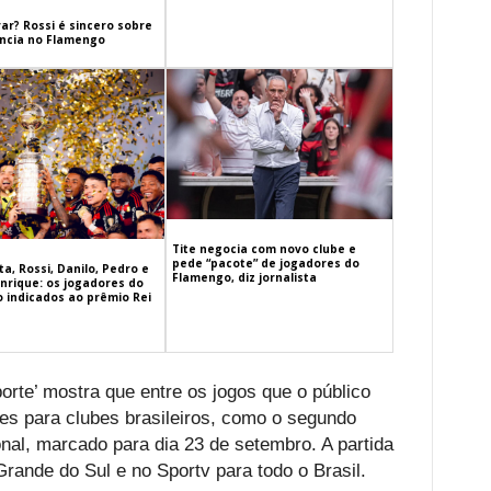
ar? Rossi é sincero sobre
cia no Flamengo
Tite negocia com novo clube e
pede “pacote” de jogadores do
a, Rossi, Danilo, Pedro e
Flamengo, diz jornalista
nrique: os jogadores do
 indicados ao prêmio Rei
orte’ mostra que entre os jogos que o público
es para clubes brasileiros, como o segundo
onal, marcado para dia 23 de setembro. A partida
Grande do Sul e no Sportv para todo o Brasil.