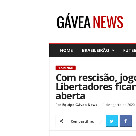
G
á
v
e
a
N
e
HOME
BRASILEIRÃO
FUTE
w
s
FLAMENGO
Com rescisão, jo
Libertadores fic
aberta
Por
Equipe Gávea News
-
11 de agosto de 2020
Compartilhe: