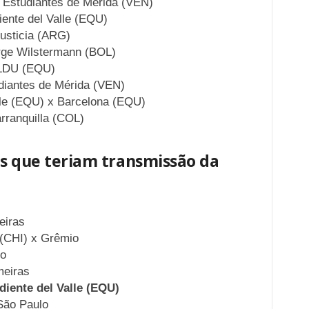
 Estudiantes de Mérida (VEN)
ente del Valle (EQU)
usticia (ARG)
orge Wilstermann (BOL)
 LDU (EQU)
diantes de Mérida (VEN)
lle (EQU) x Barcelona (EQU)
rranquilla (COL)
es que teriam transmissão da
eiras
 (CHI) x Grêmio
io
meiras
diente del Valle (EQU)
São Paulo