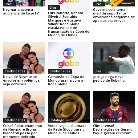
Brasil
Brasil
Brasil
Neymar alavanca
Governo Lula toma
Luís Roberto, Renata
audiência da CazéTV
medida importante
Silveira, Everaldo
envolvendo esquema de
Marques e Gustavo
apostas esportivas
Villani: Rede Globo
escala equipe de
transmissão da Copa do
Mundo de Clubes
Celebridades
Celebridades
Brasil
Noiva de Neymar se
Campeão da Copa do
Justiça nega novo
envolve em polêmica;
Mundo assina com a
pedido de Robinho
veja detalhes
Rede Globo
Celebridades
Botafogo
Celebridades
Crise? Relacionamento
Vídeo: veja a chamada
Clima tenso!
de Neymar e Bruna
da Rede Globo para o
Declarações de Gerard
Biancardi passa por
Mundial de Clubes
Piqué geram revoltam
momento delicado