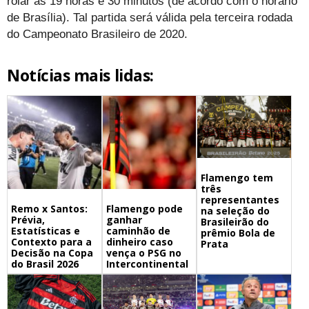
rolar às 19 horas e 30 minutos (de acordo com o horário
de Brasília). Tal partida será válida pela terceira rodada
do Campeonato Brasileiro de 2020.
Notícias mais lidas:
Flamengo tem
três
representantes
Remo x Santos:
Flamengo pode
na seleção do
Prévia,
ganhar
Brasileirão do
Estatísticas e
caminhão de
prêmio Bola de
Contexto para a
dinheiro caso
Prata
Decisão na Copa
vença o PSG no
do Brasil 2026
Intercontinental