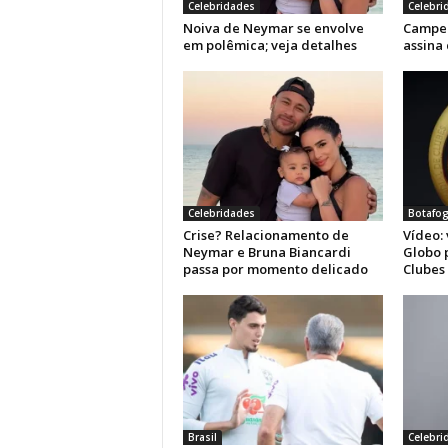
Celebridades
Celebri
Noiva de Neymar se envolve
Campe
em polêmica; veja detalhes
assina
Celebridades
Botafo
Crise? Relacionamento de
Vídeo:
Neymar e Bruna Biancardi
Globo 
passa por momento delicado
Clubes
Brasil
Celebri