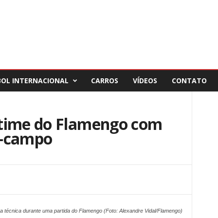
BOL INTERNACIONAL
CARROS
VÍDEOS
CONTATO
 time do Flamengo com
o-campo
a técnica durante uma partida do Flamengo (Foto: Alexandre Vidal/Flamengo)