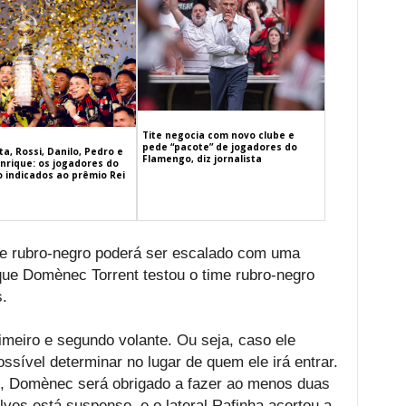
Tite negocia com novo clube e
pede “pacote” de jogadores do
a, Rossi, Danilo, Pedro e
Flamengo, diz jornalista
nrique: os jogadores do
 indicados ao prêmio Rei
ime rubro-negro poderá ser escalado com uma
ue Domènec Torrent testou o time rubro-negro
.
meiro e segundo volante. Ou seja, caso ele
ssível determinar no lugar de quem ele irá entrar.
o, Domènec será obrigado a fazer ao menos duas
Alves está suspenso, e o lateral Rafinha acertou a