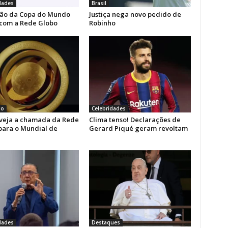
dades
Brasil
ão da Copa do Mundo
Justiça nega novo pedido de
 com a Rede Globo
Robinho
go
Celebridades
 veja a chamada da Rede
Clima tenso! Declarações de
para o Mundial de
Gerard Piqué geram revoltam
dades
Destaques