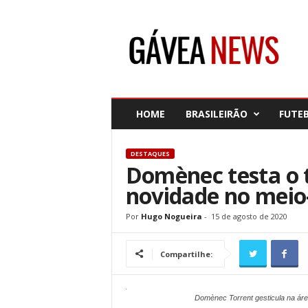
G
á
v
e
a
N
e
HOME
BRASILEIRÃO
FUTE
w
s
DESTAQUES
Domènec testa o
novidade no mei
Por
Hugo Nogueira
-
15 de agosto de 2020
Compartilhe:
Domènec Torrent gesticula na áre