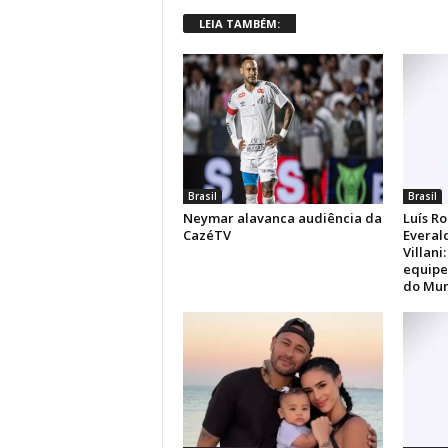
LEIA TAMBÉM:
Brasil
Brasil
Neymar alavanca audiência da
Luís Ro
CazéTV
Everal
Villani
equipe
do Mun