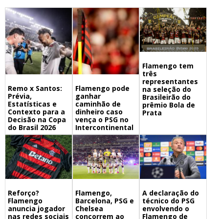
Flamengo tem
três
representantes
Remo x Santos:
Flamengo pode
na seleção do
Prévia,
ganhar
Brasileirão do
Estatísticas e
caminhão de
prêmio Bola de
Contexto para a
dinheiro caso
Prata
Decisão na Copa
vença o PSG no
do Brasil 2026
Intercontinental
Flamengo,
A declaração do
Reforço?
Barcelona, PSG e
técnico do PSG
Flamengo
Chelsea
envolvendo o
anuncia jogador
concorrem ao
Flamengo de
nas redes sociais