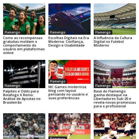
Flamengo
Flamengo
Flamengo
Como as recompensas
Escolhas Digitais na Era
A Influência da Cultura
gratuitas moldam o
Moderna: Confiança,
Digital no Futebol
comportamento do
Design e Usabilidade
Moderno
usuário em plataformas
online
Flamengo
Flamengo
Flamengo
MC Games moderniza
blog com layout
Base do Flamengo
Palpites e Odds para
pensando no usuário e
ganha destaque na
Botafogo X Remo:
suas preferências
Libertadores Sub-20 e
Análise de Apostas no
revela novas promessas
Brasileirão
para o profissional
Flamengo