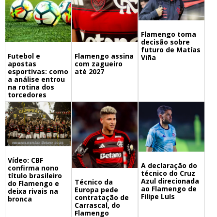
Flamengo toma
decisão sobre
futuro de Matías
Futebol e
Flamengo assina
Viña
apostas
com zagueiro
esportivas: como
até 2027
a análise entrou
na rotina dos
torcedores
Vídeo: CBF
A declaração do
confirma nono
técnico do Cruz
título brasileiro
Azul direcionada
Técnico da
do Flamengo e
ao Flamengo de
Europa pede
deixa rivais na
Filipe Luís
contratação de
bronca
Carrascal, do
Flamengo