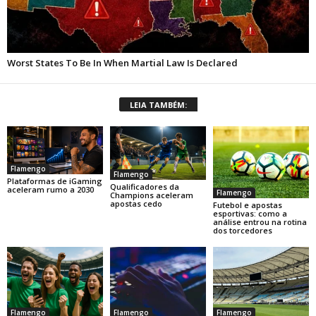
LEIA TAMBÉM:
Flamengo
Flamengo
Plataformas de iGaming
Qualificadores da
aceleram rumo a 2030
Flamengo
Champions aceleram
apostas cedo
Futebol e apostas
esportivas: como a
análise entrou na rotina
dos torcedores
Flamengo
Flamengo
Flamengo