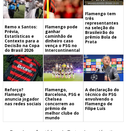
Flamengo tem
três
representantes
Remo x Santos:
Flamengo pode
na seleção do
Prévia,
ganhar
Brasileirão do
Estatísticas e
caminhão de
prêmio Bola de
Contexto para a
dinheiro caso
Prata
Decisão na Copa
vença o PSG no
do Brasil 2026
Intercontinental
Flamengo,
A declaração do
Reforço?
Barcelona, PSG e
técnico do PSG
Flamengo
Chelsea
envolvendo o
anuncia jogador
concorrem ao
Flamengo de
nas redes sociais
prêmio de
Filipe Luís
melhor clube do
mundo