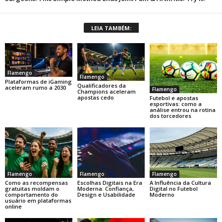
LEIA TAMBÉM:
Flamengo
Flamengo
Plataformas de iGaming
Qualificadores da
aceleram rumo a 2030
Flamengo
Champions aceleram
apostas cedo
Futebol e apostas
esportivas: como a
análise entrou na rotina
dos torcedores
Flamengo
Flamengo
Flamengo
Como as recompensas
Escolhas Digitais na Era
A Influência da Cultura
gratuitas moldam o
Moderna: Confiança,
Digital no Futebol
comportamento do
Design e Usabilidade
Moderno
usuário em plataformas
online