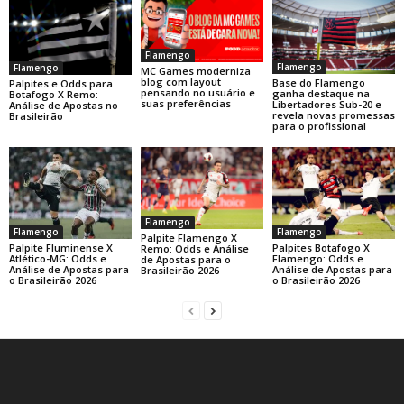
Flamengo
Flamengo
Flamengo
MC Games moderniza
blog com layout
Base do Flamengo
Palpites e Odds para
pensando no usuário e
ganha destaque na
Botafogo X Remo:
suas preferências
Libertadores Sub-20 e
Análise de Apostas no
revela novas promessas
Brasileirão
para o profissional
Flamengo
Flamengo
Flamengo
Palpite Flamengo X
Palpite Fluminense X
Palpites Botafogo X
Remo: Odds e Análise
Atlético-MG: Odds e
Flamengo: Odds e
de Apostas para o
Análise de Apostas para
Análise de Apostas para
Brasileirão 2026
o Brasileirão 2026
o Brasileirão 2026