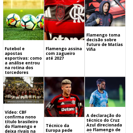
Flamengo toma
decisão sobre
futuro de Matías
Futebol e
Flamengo assina
Viña
apostas
com zagueiro
esportivas: como
até 2027
a análise entrou
na rotina dos
torcedores
Vídeo: CBF
A declaração do
confirma nono
técnico do Cruz
título brasileiro
Azul direcionada
Técnico da
do Flamengo e
ao Flamengo de
Europa pede
deixa rivais na