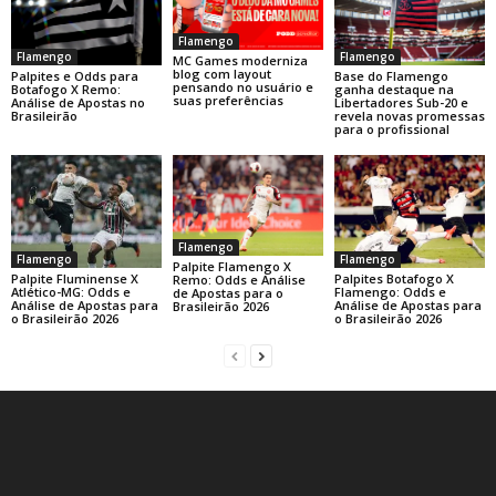
Flamengo
Flamengo
Flamengo
MC Games moderniza
blog com layout
Base do Flamengo
Palpites e Odds para
pensando no usuário e
ganha destaque na
Botafogo X Remo:
suas preferências
Libertadores Sub-20 e
Análise de Apostas no
revela novas promessas
Brasileirão
para o profissional
Flamengo
Flamengo
Flamengo
Palpite Flamengo X
Palpite Fluminense X
Palpites Botafogo X
Remo: Odds e Análise
Atlético-MG: Odds e
Flamengo: Odds e
de Apostas para o
Análise de Apostas para
Análise de Apostas para
Brasileirão 2026
o Brasileirão 2026
o Brasileirão 2026