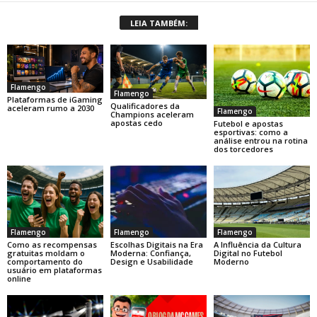
LEIA TAMBÉM:
Flamengo
Flamengo
Plataformas de iGaming
Qualificadores da
aceleram rumo a 2030
Flamengo
Champions aceleram
apostas cedo
Futebol e apostas
esportivas: como a
análise entrou na rotina
dos torcedores
Flamengo
Flamengo
Flamengo
Como as recompensas
Escolhas Digitais na Era
A Influência da Cultura
gratuitas moldam o
Moderna: Confiança,
Digital no Futebol
comportamento do
Design e Usabilidade
Moderno
usuário em plataformas
online