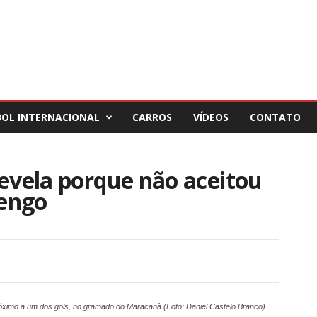
BOL INTERNACIONAL
CARROS
VÍDEOS
CONTATO
revela porque não aceitou
mengo
ximo a um dos gols, no gramado do Maracanã (Foto: Daniel Castelo Branco)