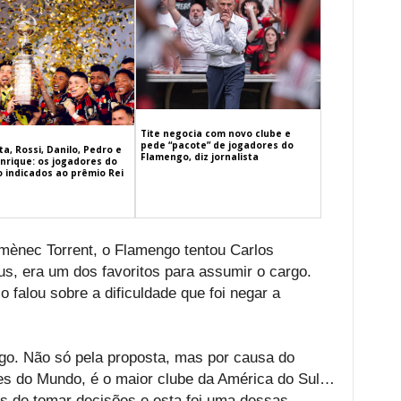
Tite negocia com novo clube e
pede “pacote” de jogadores do
a, Rossi, Danilo, Pedro e
Flamengo, diz jornalista
nrique: os jogadores do
 indicados ao prêmio Rei
mènec Torrent, o Flamengo tentou Carlos
us, era um dos favoritos para assumir o cargo.
o falou sobre a dificuldade que foi negar a
engo. Não só pela proposta, mas por causa do
res do Mundo, é o maior clube da América do Sul…
 de tomar decisões e esta foi uma dessas