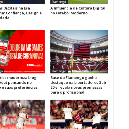
go
Flamengo
s Digitais na Era
A Influência da Cultura Digital
a: Confiança, Design e
no Futebol Moderno
idade
go
Flamengo
es moderniza blog
Base do Flamengo ganha
yout pensando no
destaque na Libertadores Sub-
 e suas preferências
20 e revela novas promessas
para o profissional