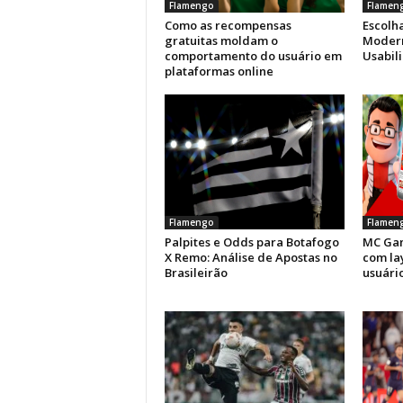
Flamengo
Flamen
Como as recompensas
Escolha
gratuitas moldam o
Modern
comportamento do usuário em
Usabil
plataformas online
Flamengo
Flamen
Palpites e Odds para Botafogo
MC Gam
X Remo: Análise de Apostas no
com la
Brasileirão
usuário