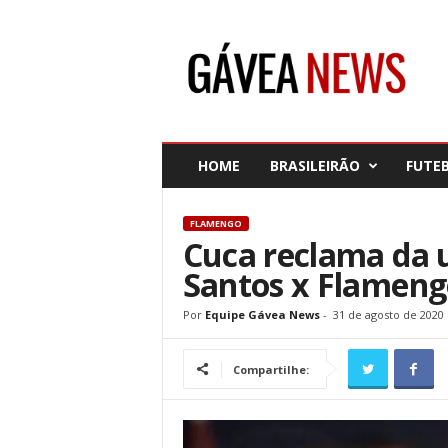
G
á
v
e
a
N
e
HOME
BRASILEIRÃO
FUTE
w
s
FLAMENGO
Cuca reclama da 
Santos x Flamen
Por
Equipe Gávea News
-
31 de agosto de 2020
Compartilhe: