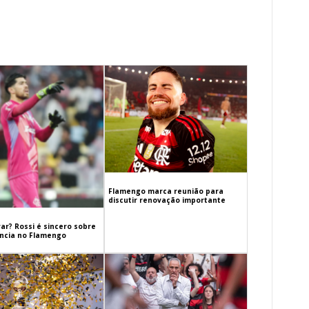
Flamengo marca reunião para
discutir renovação importante
ar? Rossi é sincero sobre
cia no Flamengo