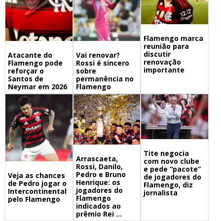
Flamengo marca
reunião para
discutir
Atacante do
Vai renovar?
renovação
Flamengo pode
Rossi é sincero
importante
reforçar o
sobre
Santos de
permanência no
Neymar em 2026
Flamengo
Tite negocia
Arrascaeta,
com novo clube
Rossi, Danilo,
e pede “pacote”
Pedro e Bruno
Veja as chances
de jogadores do
Henrique: os
de Pedro jogar o
Flamengo, diz
jogadores do
Intercontinental
jornalista
Flamengo
pelo Flamengo
indicados ao
prêmio Rei ...