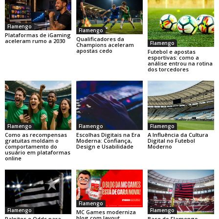
Flamengo
Flamengo
Plataformas de iGaming
Qualificadores da
aceleram rumo a 2030
Flamengo
Champions aceleram
apostas cedo
Futebol e apostas
esportivas: como a
análise entrou na rotina
dos torcedores
Flamengo
Flamengo
Flamengo
Como as recompensas
Escolhas Digitais na Era
A Influência da Cultura
gratuitas moldam o
Moderna: Confiança,
Digital no Futebol
comportamento do
Design e Usabilidade
Moderno
usuário em plataformas
online
Flamengo
Flamengo
Flamengo
MC Games moderniza
blog com layout
Base do Flamengo
Palpites e Odds para