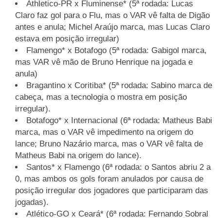
Athletico-PR x Fluminense* (5ª rodada: Lucas
Claro faz gol para o Flu, mas o VAR vê falta de Digão
antes e anula; Michel Araújo marca, mas Lucas Claro
estava em posição irregular)
Flamengo* x Botafogo (5ª rodada: Gabigol marca,
mas VAR vê mão de Bruno Henrique na jogada e
anula)
Bragantino x Coritiba* (5ª rodada: Sabino marca de
cabeça, mas a tecnologia o mostra em posição
irregular).
Botafogo* x Internacional (6ª rodada: Matheus Babi
marca, mas o VAR vê impedimento na origem do
lance; Bruno Nazário marca, mas o VAR vê falta de
Matheus Babi na origem do lance).
Santos* x Flamengo (6ª rodada: o Santos abriu 2 a
0, mas ambos os gols foram anulados por causa de
posição irregular dos jogadores que participaram das
jogadas).
Atlético-GO x Ceará* (6ª rodada: Fernando Sobral