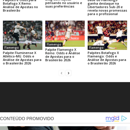
pensando no usuário e
ganha destaque na
Botafogo X Remo:
suas preferências
Libertadores Sub-20 e
Análise de Apostas no
revela novas promessas
Brasileirão
para o profissional
Flamengo
Flamengo
Flamengo
Palpite Flamengo X
Palpite Fluminense X
Palpites Botafogo X
Remo: Odds e Análise
Atlético-MG: Odds e
Flamengo: Odds e
de Apostas para o
Análise de Apostas para
Análise de Apostas para
Brasileirão 2026
o Brasileirão 2026
o Brasileirão 2026