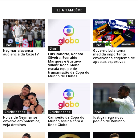
LEIA TAMBÉM:
Brasil
Brasil
Brasil
Neymar alavanca
Governo Lula toma
Luís Roberto, Renata
audiência da CazéTV
medida importante
Silveira, Everaldo
envolvendo esquema de
Marques e Gustavo
apostas esportivas
Villani: Rede Globo
escala equipe de
transmissão da Copa do
Mundo de Clubes
Celebridades
Celebridades
Brasil
Noiva de Neymar se
Campeão da Copa do
Justiça nega novo
envolve em polêmica;
Mundo assina com a
pedido de Robinho
veja detalhes
Rede Globo