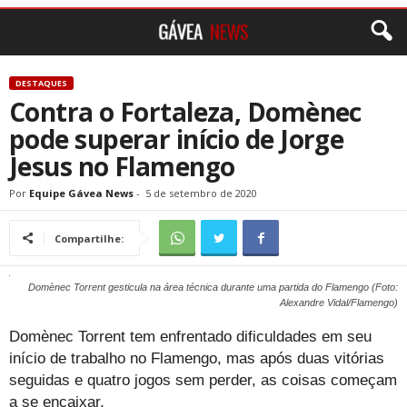
DESTAQUES
Contra o Fortaleza, Domènec
pode superar início de Jorge
Jesus no Flamengo
Por
Equipe Gávea News
-
5 de setembro de 2020
Compartilhe:
Domènec Torrent gesticula na área técnica durante uma partida do Flamengo (Foto:
Alexandre Vidal/Flamengo)
Domènec Torrent tem enfrentado dificuldades em seu
início de trabalho no Flamengo, mas após duas vitórias
seguidas e quatro jogos sem perder, as coisas começam
a se encaixar.