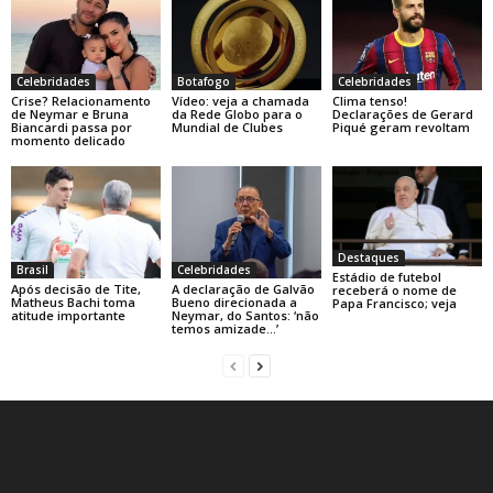
Celebridades
Botafogo
Celebridades
Crise? Relacionamento
Vídeo: veja a chamada
Clima tenso!
de Neymar e Bruna
da Rede Globo para o
Declarações de Gerard
Biancardi passa por
Mundial de Clubes
Piqué geram revoltam
momento delicado
Destaques
Brasil
Celebridades
Estádio de futebol
Após decisão de Tite,
A declaração de Galvão
receberá o nome de
Matheus Bachi toma
Bueno direcionada a
Papa Francisco; veja
atitude importante
Neymar, do Santos: ‘não
temos amizade…’