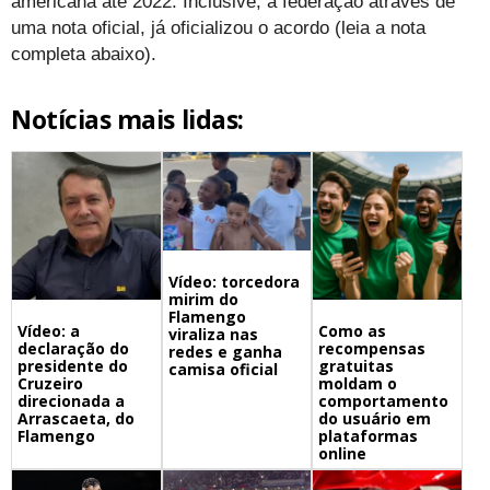
americana até 2022. Inclusive, a federação através de
uma nota oficial, já oficializou o acordo (leia a nota
completa abaixo).
Notícias mais lidas:
Vídeo: torcedora
mirim do
Flamengo
Vídeo: a
Como as
viraliza nas
declaração do
recompensas
redes e ganha
presidente do
gratuitas
camisa oficial
Cruzeiro
moldam o
direcionada a
comportamento
Arrascaeta, do
do usuário em
Flamengo
plataformas
online