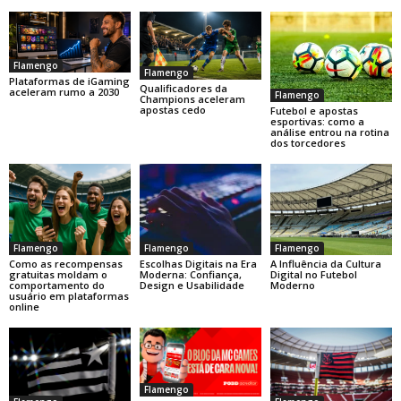
Flamengo
Flamengo
Plataformas de iGaming
Qualificadores da
aceleram rumo a 2030
Flamengo
Champions aceleram
apostas cedo
Futebol e apostas
esportivas: como a
análise entrou na rotina
dos torcedores
Flamengo
Flamengo
Flamengo
Como as recompensas
Escolhas Digitais na Era
A Influência da Cultura
gratuitas moldam o
Moderna: Confiança,
Digital no Futebol
comportamento do
Design e Usabilidade
Moderno
usuário em plataformas
online
Flamengo