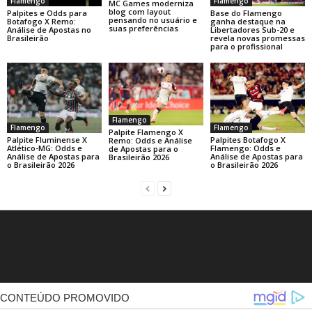
Flamengo
Flamengo
MC Games moderniza
blog com layout
Base do Flamengo
Palpites e Odds para
pensando no usuário e
ganha destaque na
Botafogo X Remo:
suas preferências
Libertadores Sub-20 e
Análise de Apostas no
revela novas promessas
Brasileirão
para o profissional
Flamengo
Flamengo
Flamengo
Palpite Flamengo X
Palpite Fluminense X
Palpites Botafogo X
Remo: Odds e Análise
Atlético-MG: Odds e
Flamengo: Odds e
de Apostas para o
Análise de Apostas para
Análise de Apostas para
Brasileirão 2026
o Brasileirão 2026
o Brasileirão 2026