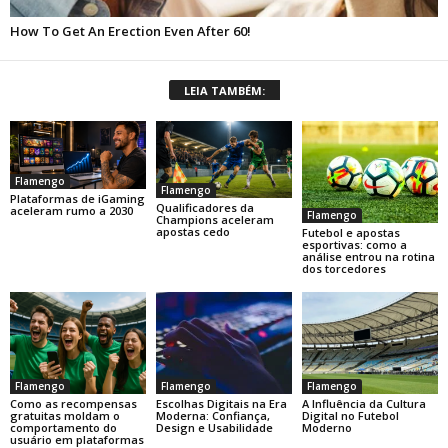
LEIA TAMBÉM:
Flamengo
Flamengo
Plataformas de iGaming
Qualificadores da
aceleram rumo a 2030
Flamengo
Champions aceleram
apostas cedo
Futebol e apostas
esportivas: como a
análise entrou na rotina
dos torcedores
Flamengo
Flamengo
Flamengo
Como as recompensas
Escolhas Digitais na Era
A Influência da Cultura
gratuitas moldam o
Moderna: Confiança,
Digital no Futebol
comportamento do
Design e Usabilidade
Moderno
usuário em plataformas