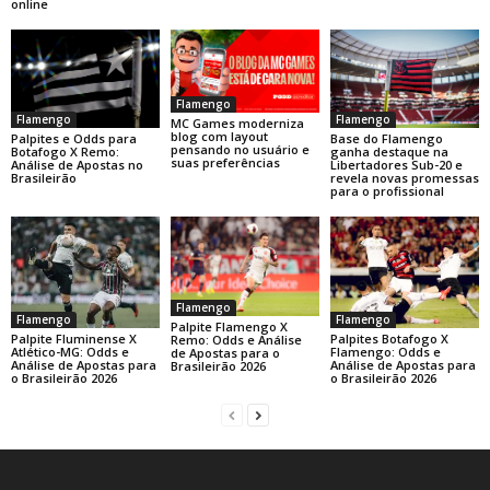
online
Flamengo
Flamengo
Flamengo
MC Games moderniza
blog com layout
Base do Flamengo
Palpites e Odds para
pensando no usuário e
ganha destaque na
Botafogo X Remo:
suas preferências
Libertadores Sub-20 e
Análise de Apostas no
revela novas promessas
Brasileirão
para o profissional
Flamengo
Flamengo
Flamengo
Palpite Flamengo X
Palpite Fluminense X
Palpites Botafogo X
Remo: Odds e Análise
Atlético-MG: Odds e
Flamengo: Odds e
de Apostas para o
Análise de Apostas para
Análise de Apostas para
Brasileirão 2026
o Brasileirão 2026
o Brasileirão 2026