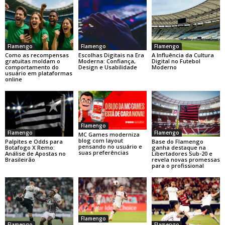
Flamengo
Flamengo
Flamengo
Como as recompensas
Escolhas Digitais na Era
A Influência da Cultura
gratuitas moldam o
Moderna: Confiança,
Digital no Futebol
comportamento do
Design e Usabilidade
Moderno
usuário em plataformas
online
Flamengo
Flamengo
Flamengo
MC Games moderniza
blog com layout
Base do Flamengo
Palpites e Odds para
pensando no usuário e
ganha destaque na
Botafogo X Remo:
suas preferências
Libertadores Sub-20 e
Análise de Apostas no
revela novas promessas
Brasileirão
para o profissional
Flamengo
Flamengo
Flamengo