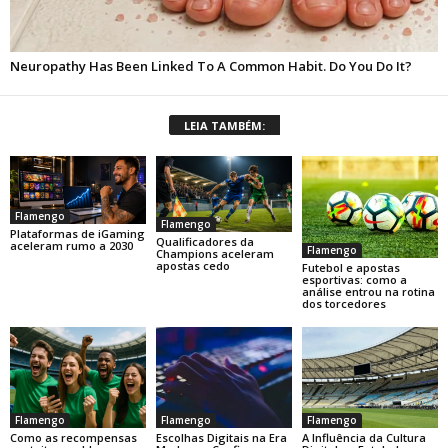
LEIA TAMBÉM:
Flamengo
Flamengo
Plataformas de iGaming
Qualificadores da
aceleram rumo a 2030
Flamengo
Champions aceleram
apostas cedo
Futebol e apostas
esportivas: como a
análise entrou na rotina
dos torcedores
Flamengo
Flamengo
Flamengo
Como as recompensas
Escolhas Digitais na Era
A Influência da Cultura