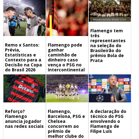
Flamengo tem
três
representantes
Remo x Santos:
Flamengo pode
na seleção do
Prévia,
ganhar
Brasileirão do
Estatísticas e
caminhão de
prêmio Bola de
Contexto para a
dinheiro caso
Prata
Decisão na Copa
vença o PSG no
do Brasil 2026
Intercontinental
Flamengo,
A declaração do
Reforço?
Barcelona, PSG e
técnico do PSG
Flamengo
Chelsea
envolvendo o
anuncia jogador
concorrem ao
Flamengo de
nas redes sociais
prêmio de
Filipe Luís
melhor clube do