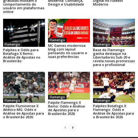
gratuitas moldam o
Moderna: Confiança,
Digital no Futebol
comportamento do
Design e Usabilidade
Moderno
usuário em plataformas
online
Flamengo
Flamengo
Flamengo
MC Games moderniza
blog com layout
Base do Flamengo
Palpites e Odds para
pensando no usuário e
ganha destaque na
Botafogo X Remo:
suas preferências
Libertadores Sub-20 e
Análise de Apostas no
revela novas promessas
Brasileirão
para o profissional
Flamengo
Flamengo
Flamengo
Palpite Flamengo X
Palpite Fluminense X
Palpites Botafogo X
Remo: Odds e Análise
Atlético-MG: Odds e
Flamengo: Odds e
de Apostas para o
Análise de Apostas para
Análise de Apostas para
Brasileirão 2026
o Brasileirão 2026
o Brasileirão 2026