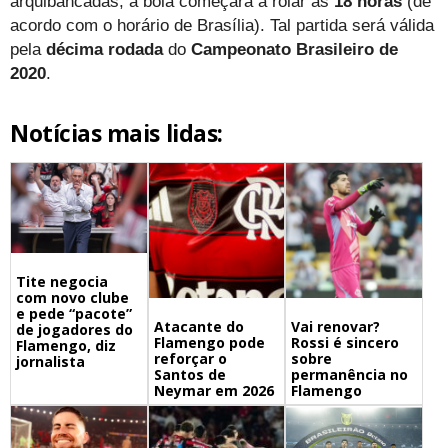
arquibancadas, a bola começará a rolar às
18 horas
(de
acordo com o horário de Brasília). Tal partida será válida
pela
décima rodada
do
Campeonato Brasileiro de
2020
.
Notícias mais lidas:
Tite negocia
com novo clube
e pede “pacote”
Atacante do
Vai renovar?
de jogadores do
Flamengo pode
Rossi é sincero
Flamengo, diz
reforçar o
sobre
jornalista
Santos de
permanência no
Neymar em 2026
Flamengo