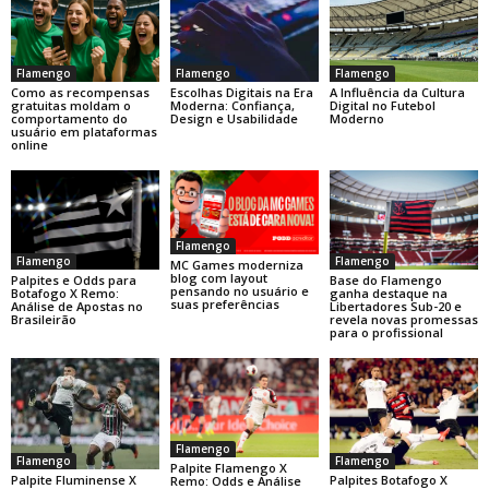
Flamengo
Flamengo
Flamengo
Como as recompensas
Escolhas Digitais na Era
A Influência da Cultura
gratuitas moldam o
Moderna: Confiança,
Digital no Futebol
comportamento do
Design e Usabilidade
Moderno
usuário em plataformas
online
Flamengo
Flamengo
Flamengo
MC Games moderniza
blog com layout
Base do Flamengo
Palpites e Odds para
pensando no usuário e
ganha destaque na
Botafogo X Remo:
suas preferências
Libertadores Sub-20 e
Análise de Apostas no
revela novas promessas
Brasileirão
para o profissional
Flamengo
Flamengo
Flamengo
Palpite Flamengo X
Palpite Fluminense X
Palpites Botafogo X
Remo: Odds e Análise